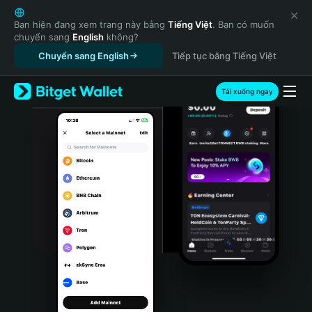
English
日本語
Bạn hiện đang xem trang này bằng
Tiếng Việt
. Bạn có muốn
chuyển sang
English
không?
Tiếng Việt
Chuyển sang English
Tiếp tục bằng Tiếng Việt
Русский
Español (Latinoamérica)
Türkçe
Tải xuống ngay
Italiano
Français
Deutsch
简体中文
繁體中文
Português (Portugal)
Bahasa Indonesia
ภาษาไทย
हिन्दी
বাংলা
Español
Português (Brasil)
Español (Argentina)