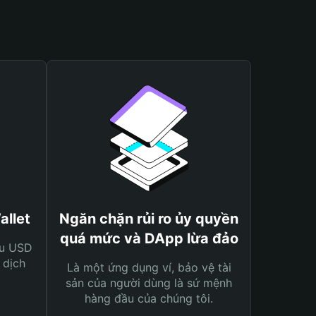
allet
Ngăn chặn rủi ro ủy quyền
quá mức và DApp lừa đảo
ệu USD
 dịch
Là một ứng dụng ví, bảo vệ tài
sản của người dùng là sứ mệnh
hàng đầu của chúng tôi.