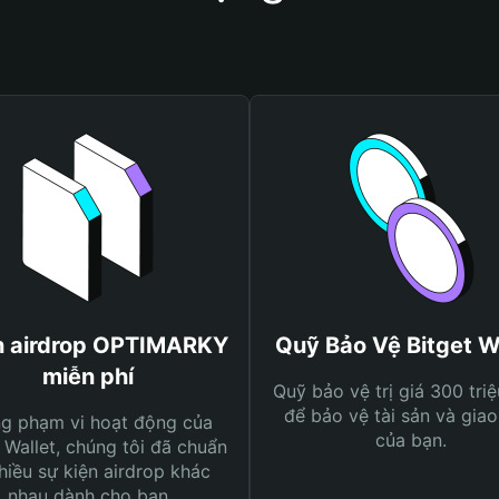
 airdrop OPTIMARKY
Quỹ Bảo Vệ Bitget W
miễn phí
Quỹ bảo vệ trị giá 300 tri
để bảo vệ tài sản và giao
ng phạm vi hoạt động của
của bạn.
 Wallet, chúng tôi đã chuẩn
hiều sự kiện airdrop khác
nhau dành cho bạn