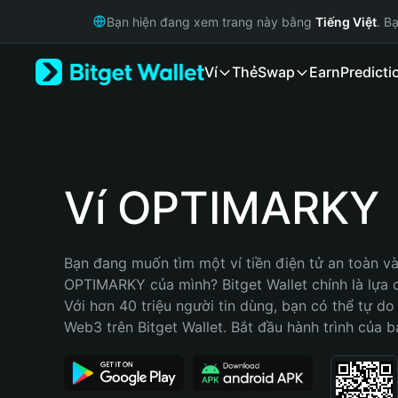
English
Bạn hiện đang xem trang này bằng
Tiếng Việt
. B
日本語
Tiếng Việt
Ví
Thẻ
Swap
Earn
Predicti
Русский
Español (Latinoamérica)
Türkçe
Italiano
Français
Deutsch
Ví OPTIMARKY
简体中文
繁體中文
Português (Portugal)
Bạn đang muốn tìm một ví tiền điện tử an toàn và 
Bahasa Indonesia
OPTIMARKY của mình? Bitget Wallet chính là lựa c
ภาษาไทย
Với hơn 40 triệu người tin dùng, bạn có thể tự do
हिन्दी
Web3 trên Bitget Wallet. Bắt đầu hành trình của b
বাংলা
Español
Português (Brasil)
Español (Argentina)