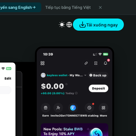
yển sang English
Tiếp tục bằng Tiếng Việt
Tải xuống ngay