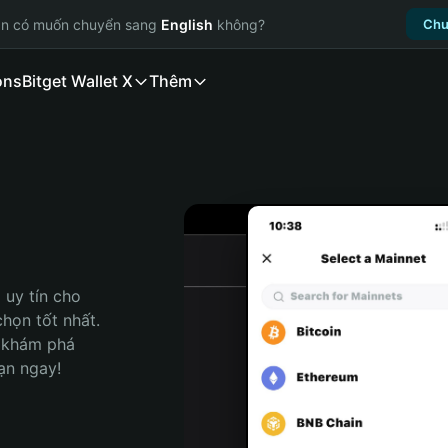
ạn có muốn chuyển sang
English
không?
Chu
ons
Bitget Wallet X
Thêm
uy tín cho 
họn tốt nhất. 
 khám phá 
ạn ngay!