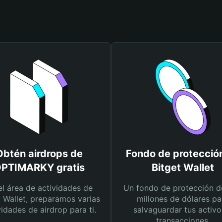
Obtén airdrops de
Fondo de protecció
PTIMARKY gratis
Bitget Wallet
el área de actividades de
Un fondo de protección d
t Wallet, preparamos varias
millones de dólares pa
vidades de airdrop para ti.
salvaguardar tus activo
transacciones.