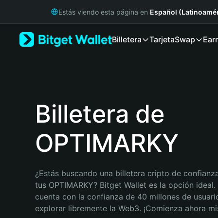
English
Estás viendo esta página en
Español (Latinoamér
日本語
Tiếng Việt
Billetera
Tarjeta
Swap
Ear
Русский
Español (Latinoamérica)
Türkçe
Italiano
Français
Deutsch
Billetera de
简体中文
繁體中文
OPTIMARKY
Português (Portugal)
Bahasa Indonesia
ภาษาไทย
हिन्दी
¿Estás buscando una billetera cripto de confianza
বাংলা
tus OPTIMARKY? Bitget Wallet es la opción ideal. B
Español
cuenta con la confianza de 40 millones de usuario
Português (Brasil)
explorar libremente la Web3. ¡Comienza ahora m
Español (Argentina)