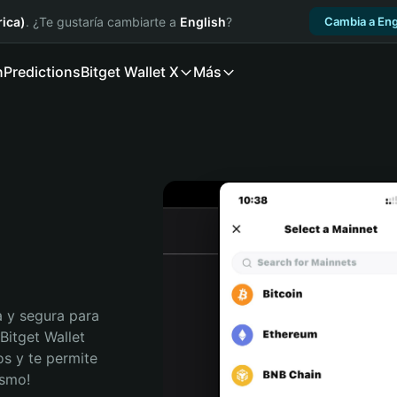
ica)
. ¿Te gustaría cambiarte a
English
?
Cambia a Eng
n
Predictions
Bitget Wallet X
Más
 y segura para 
itget Wallet 
s y te permite 
ismo!