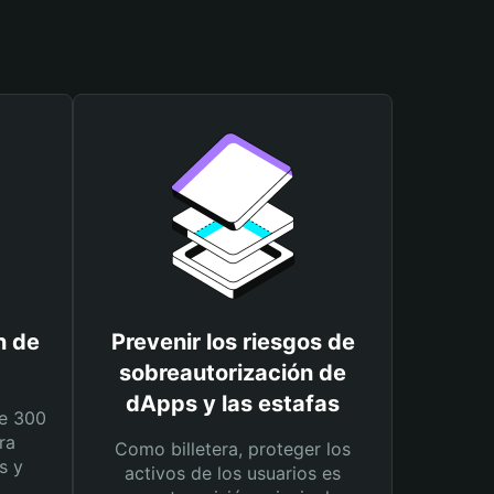
n de
Prevenir los riesgos de
sobreautorización de
dApps y las estafas
e 300
ra
Como billetera, proteger los
s y
activos de los usuarios es