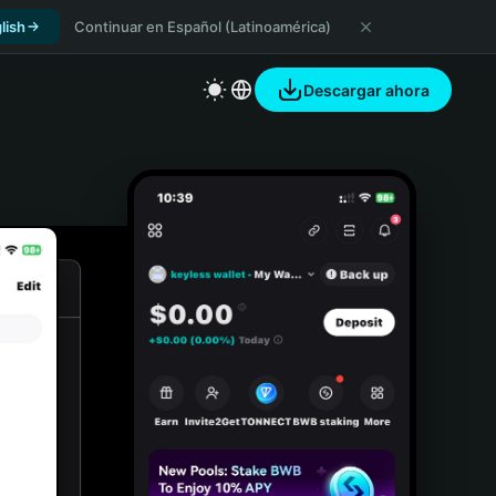
lish
Continuar en Español (Latinoamérica)
Descargar ahora