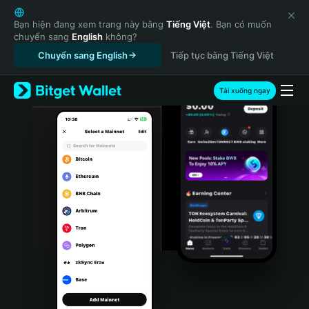
English
日本語
Bạn hiện đang xem trang này bằng
Tiếng Việt
. Bạn có muốn
chuyển sang
English
không?
Tiếng Việt
Chuyển sang English
Tiếp tục bằng Tiếng Việt
Русский
Español (Latinoamérica)
Türkçe
Tải xuống ngay
Italiano
Français
Deutsch
简体中文
繁體中文
Português (Portugal)
Bahasa Indonesia
ภาษาไทย
हिन्दी
বাংলা
Español
Português (Brasil)
Español (Argentina)