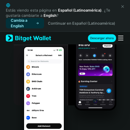
English
日本語
Estás viendo esta página en
Español (Latinoamérica)
. ¿Te
gustaría cambiarte a
English
?
Tiếng Việt
Cambia a
Continuar en Español (Latinoamérica)
Русский
English
Español (Latinoamérica)
Türkçe
Descargar ahora
Italiano
Français
Deutsch
简体中文
繁體中文
Português (Portugal)
Bahasa Indonesia
ภาษาไทย
हिन्दी
বাংলা
Español
Português (Brasil)
Español (Argentina)