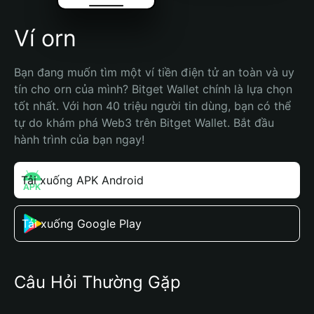
Ví orn
Bạn đang muốn tìm một ví tiền điện tử an toàn và uy 
tín cho orn của mình? Bitget Wallet chính là lựa chọn 
tốt nhất. Với hơn 40 triệu người tin dùng, bạn có thể 
tự do khám phá Web3 trên Bitget Wallet. Bắt đầu 
hành trình của bạn ngay!
Tải xuống APK Android
Tải xuống Google Play
Câu Hỏi Thường Gặp