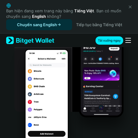
English
日本語
Bạn hiện đang xem trang này bằng
Tiếng Việt
. Bạn có muốn
chuyển sang
English
không?
Tiếng Việt
Chuyển sang English
Tiếp tục bằng Tiếng Việt
Русский
Español (Latinoamérica)
Türkçe
Tải xuống ngay
Italiano
Français
Deutsch
简体中文
繁體中文
Português (Portugal)
Bahasa Indonesia
ภาษาไทย
हिन्दी
বাংলা
Español
Português (Brasil)
Español (Argentina)