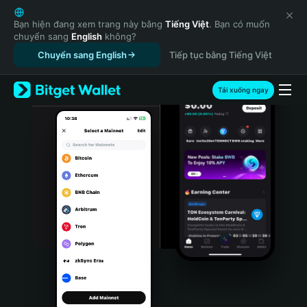
English
日本語
Bạn hiện đang xem trang này bằng
Tiếng Việt
. Bạn có muốn
chuyển sang
English
không?
Tiếng Việt
Chuyển sang English
Tiếp tục bằng Tiếng Việt
Русский
Español (Latinoamérica)
Türkçe
Tải xuống ngay
Italiano
Français
Deutsch
简体中文
繁體中文
Português (Portugal)
Bahasa Indonesia
ภาษาไทย
हिन्दी
বাংলা
Español
Português (Brasil)
Español (Argentina)