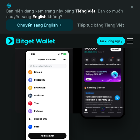
English
日本語
Bạn hiện đang xem trang này bằng
Tiếng Việt
. Bạn có muốn
chuyển sang
English
không?
Tiếng Việt
Chuyển sang English
Tiếp tục bằng Tiếng Việt
Русский
Español (Latinoamérica)
Türkçe
Tải xuống ngay
Italiano
Français
Deutsch
简体中文
繁體中文
Português (Portugal)
Bahasa Indonesia
ภาษาไทย
हिन्दी
বাংলা
Español
Português (Brasil)
Español (Argentina)