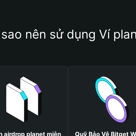
 sao nên sử dụng Ví pla
 airdrop planet miễn
Quỹ Bảo Vệ Bitget W