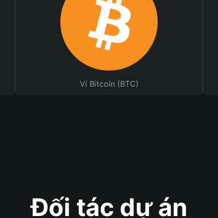
Ví Bitcoin (BTC)
Đối tác dự án