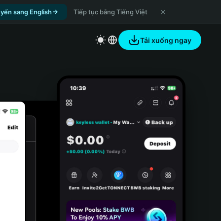
yển sang English
Tiếp tục bằng Tiếng Việt
Tải xuống ngay