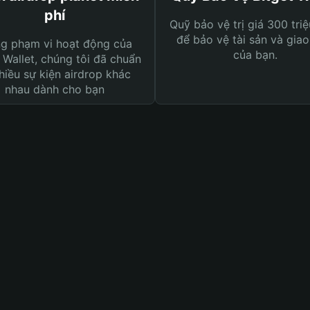
phí
Quỹ bảo vệ trị giá 300 tri
để bảo vệ tài sản và giao
ng phạm vi hoạt động của
của bạn.
 Wallet, chúng tôi đã chuẩn
hiều sự kiện airdrop khác
nhau dành cho bạn