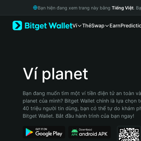
English
Bạn hiện đang xem trang này bằng
Tiếng Việt
. B
日本語
Tiếng Việt
Ví
Thẻ
Swap
Earn
Predicti
Русский
Español (Latinoamérica)
Türkçe
Italiano
Français
Deutsch
Ví planet
简体中文
繁體中文
Português (Portugal)
Bạn đang muốn tìm một ví tiền điện tử an toàn và 
Bahasa Indonesia
planet của mình? Bitget Wallet chính là lựa chọn tố
ภาษาไทย
40 triệu người tin dùng, bạn có thể tự do khám p
हिन्दी
Bitget Wallet. Bắt đầu hành trình của bạn ngay!
বাংলা
Español
Português (Brasil)
Español (Argentina)