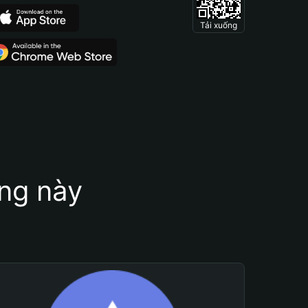
Tải xuống
ung này