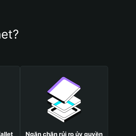
net?
allet
Ngăn chặn rủi ro ủy quyền