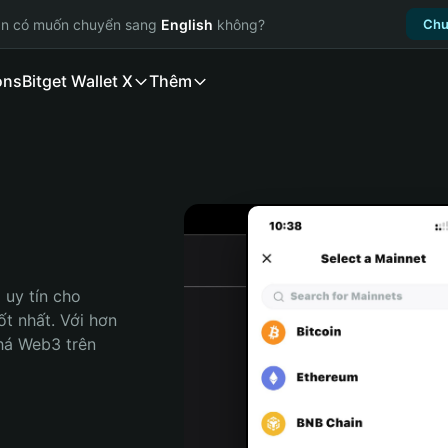
ạn có muốn chuyển sang
English
không?
Chu
ons
Bitget Wallet X
Thêm
uy tín cho 
t nhất. Với hơn 
há Web3 trên 