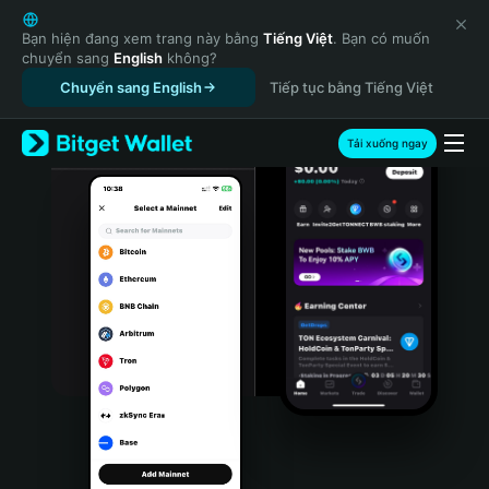
English
日本語
Bạn hiện đang xem trang này bằng
Tiếng Việt
. Bạn có muốn
chuyển sang
English
không?
Tiếng Việt
Chuyển sang English
Tiếp tục bằng Tiếng Việt
Русский
Español (Latinoamérica)
Türkçe
Tải xuống ngay
Italiano
Français
Deutsch
简体中文
繁體中文
Português (Portugal)
Bahasa Indonesia
ภาษาไทย
हिन्दी
বাংলা
Español
Português (Brasil)
Español (Argentina)