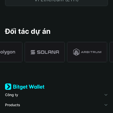
Đối tác dự án
Công ty
Về Bitget Wallet
Products