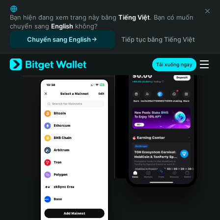
English
日本語
Bạn hiện đang xem trang này bằng
Tiếng Việt
. Bạn có muốn
chuyển sang
English
không?
Tiếng Việt
Chuyển sang English
Tiếp tục bằng Tiếng Việt
Русский
Español (Latinoamérica)
Türkçe
Tải xuống ngay
Italiano
Français
Deutsch
简体中文
繁體中文
Português (Portugal)
Bahasa Indonesia
ภาษาไทย
हिन्दी
বাংলা
Español
Português (Brasil)
Español (Argentina)