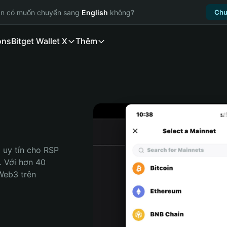
ạn có muốn chuyển sang
English
không?
Chu
ons
Bitget Wallet X
Thêm
 uy tín cho RSP 
. Với hơn 40 
Web3 trên 