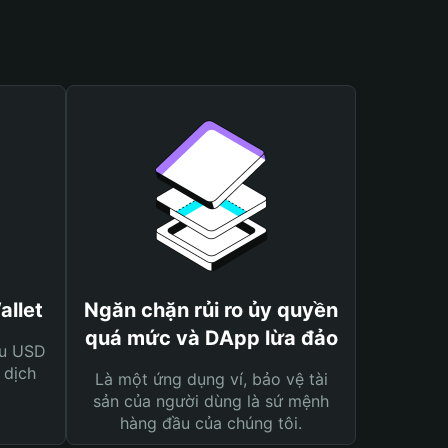
allet
Ngăn chặn rủi ro ủy quyền
quá mức và DApp lừa đảo
ệu USD
 dịch
Là một ứng dụng ví, bảo vệ tài
sản của người dùng là sứ mệnh
hàng đầu của chúng tôi.