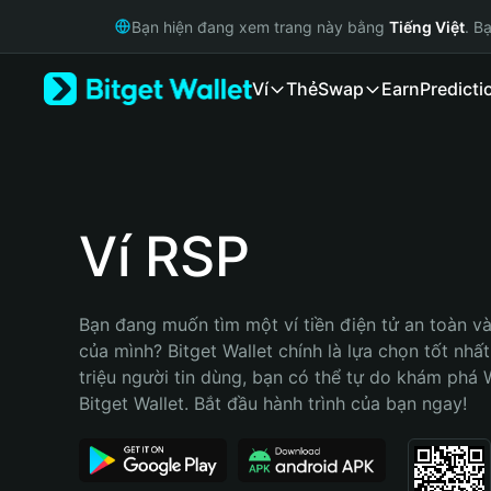
English
Bạn hiện đang xem trang này bằng
Tiếng Việt
. B
日本語
Tiếng Việt
Ví
Thẻ
Swap
Earn
Predicti
Русский
Español (Latinoamérica)
Türkçe
Italiano
Français
Deutsch
Ví RSP
简体中文
繁體中文
Português (Portugal)
Bạn đang muốn tìm một ví tiền điện tử an toàn và
Bahasa Indonesia
của mình? Bitget Wallet chính là lựa chọn tốt nhất
ภาษาไทย
triệu người tin dùng, bạn có thể tự do khám phá 
हिन्दी
Bitget Wallet. Bắt đầu hành trình của bạn ngay!
বাংলা
Español
Português (Brasil)
Español (Argentina)