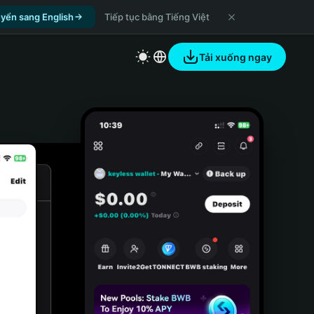
yển sang English
Tiếp tục bằng Tiếng Việt
Tải xuống ngay