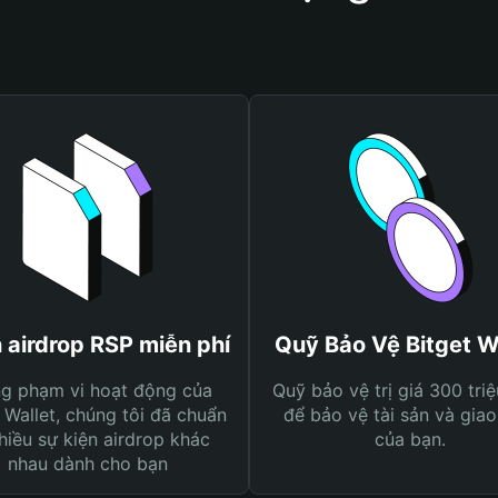
 airdrop RSP miễn phí
Quỹ Bảo Vệ Bitget W
ng phạm vi hoạt động của
Quỹ bảo vệ trị giá 300 tri
 Wallet, chúng tôi đã chuẩn
để bảo vệ tài sản và giao
hiều sự kiện airdrop khác
của bạn.
nhau dành cho bạn