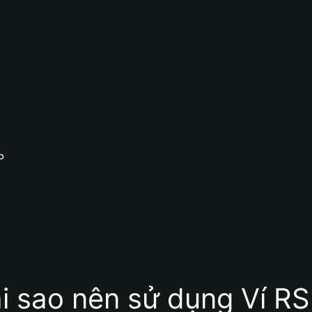
P
i sao nên sử dụng Ví R