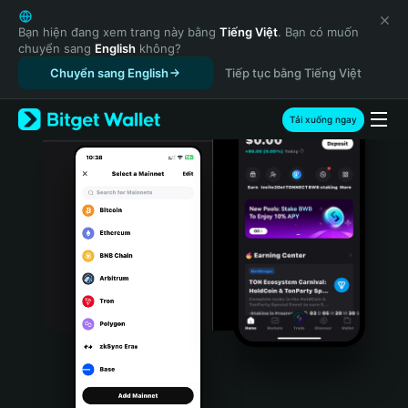
English
日本語
Bạn hiện đang xem trang này bằng
Tiếng Việt
. Bạn có muốn
chuyển sang
English
không?
Tiếng Việt
Chuyển sang English
Tiếp tục bằng Tiếng Việt
Русский
Español (Latinoamérica)
Türkçe
Tải xuống ngay
Italiano
Français
Deutsch
简体中文
繁體中文
Português (Portugal)
Bahasa Indonesia
ภาษาไทย
हिन्दी
বাংলা
Español
Português (Brasil)
Español (Argentina)