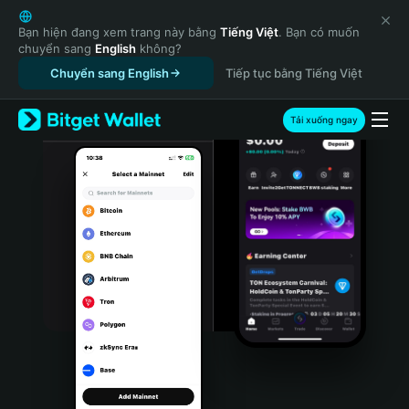
English
日本語
Bạn hiện đang xem trang này bằng
Tiếng Việt
. Bạn có muốn
chuyển sang
English
không?
Tiếng Việt
Chuyển sang English
Tiếp tục bằng Tiếng Việt
Русский
Español (Latinoamérica)
Türkçe
Tải xuống ngay
Italiano
Français
Deutsch
简体中文
繁體中文
Português (Portugal)
Bahasa Indonesia
ภาษาไทย
हिन्दी
বাংলা
Español
Português (Brasil)
Español (Argentina)