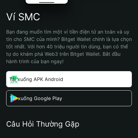
Ví SMC
Bạn đang muốn tìm một ví tiền điện tử an toàn và uy 
tín cho SMC của mình? Bitget Wallet chính là lựa chọn 
tốt nhất. Với hơn 40 triệu người tin dùng, bạn có thể 
tự do khám phá Web3 trên Bitget Wallet. Bắt đầu 
hành trình của bạn ngay!
Tải xuống APK Android
Tải xuống Google Play
Câu Hỏi Thường Gặp