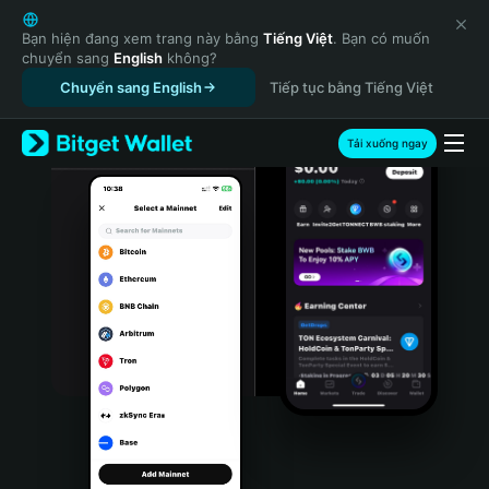
English
日本語
Bạn hiện đang xem trang này bằng
Tiếng Việt
. Bạn có muốn
chuyển sang
English
không?
Tiếng Việt
Chuyển sang English
Tiếp tục bằng Tiếng Việt
Русский
Español (Latinoamérica)
Türkçe
Tải xuống ngay
Italiano
Français
Deutsch
简体中文
繁體中文
Português (Portugal)
Bahasa Indonesia
ภาษาไทย
हिन्दी
বাংলা
Español
Português (Brasil)
Español (Argentina)