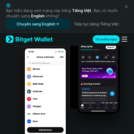
English
日本語
Bạn hiện đang xem trang này bằng
Tiếng Việt
. Bạn có muốn
chuyển sang
English
không?
Tiếng Việt
Chuyển sang English
Tiếp tục bằng Tiếng Việt
Русский
Español (Latinoamérica)
Türkçe
Tải xuống ngay
Italiano
Français
Deutsch
简体中文
繁體中文
Português (Portugal)
Bahasa Indonesia
ภาษาไทย
हिन्दी
বাংলা
Español
Português (Brasil)
Español (Argentina)