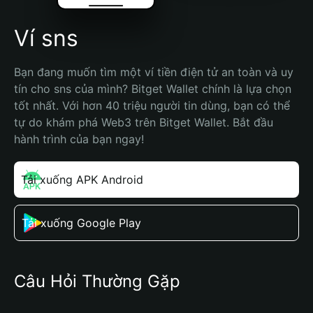
Ví sns
Bạn đang muốn tìm một ví tiền điện tử an toàn và uy 
tín cho sns của mình? Bitget Wallet chính là lựa chọn 
tốt nhất. Với hơn 40 triệu người tin dùng, bạn có thể 
tự do khám phá Web3 trên Bitget Wallet. Bắt đầu 
hành trình của bạn ngay!
Tải xuống APK Android
Tải xuống Google Play
Câu Hỏi Thường Gặp