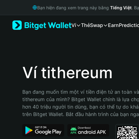
English
Bạn hiện đang xem trang này bằng
Tiếng Việt
. B
日本語
Tiếng Việt
Ví
Thẻ
Swap
Earn
Predicti
Русский
Español (Latinoamérica)
Türkçe
Italiano
Français
Deutsch
Ví tithereum
简体中文
繁體中文
Português (Portugal)
Bạn đang muốn tìm một ví tiền điện tử an toàn và 
Bahasa Indonesia
tithereum của mình? Bitget Wallet chính là lựa chọn
ภาษาไทย
hơn 40 triệu người tin dùng, bạn có thể tự do kh
हिन्दी
trên Bitget Wallet. Bắt đầu hành trình của bạn nga
বাংলা
Español
Português (Brasil)
Español (Argentina)