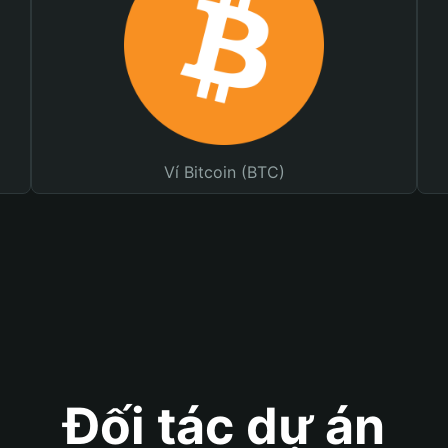
Ví Bitcoin (BTC)
Đối tác dự án