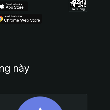
Tải xuống
ung này