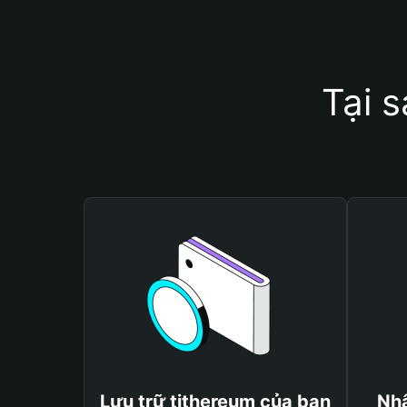
Tại 
Lưu trữ tithereum của bạn
Nhậ