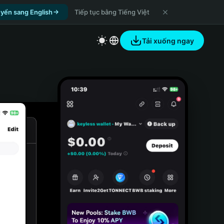
yển sang English
Tiếp tục bằng Tiếng Việt
Tải xuống ngay