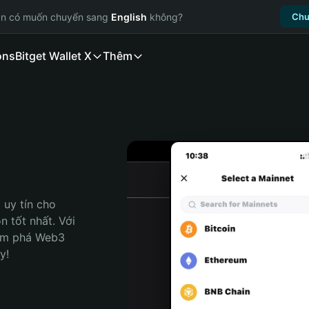
ạn có muốn chuyển sang
English
không?
Chu
ons
Bitget Wallet X
Thêm
uy tín cho 
 tốt nhất. Với 
ám phá Web3 
y!