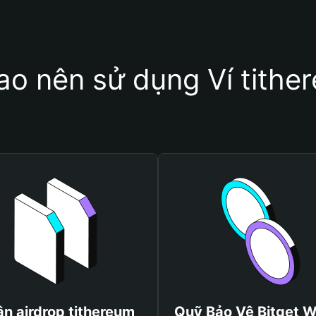
sao nên sử dụng Ví tithe
n airdrop tithereum
Quỹ Bảo Vệ Bitget W