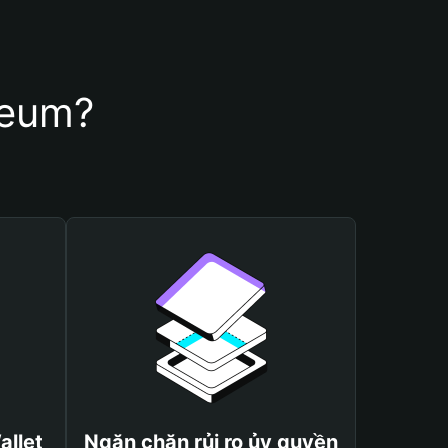
reum?
allet
Ngăn chặn rủi ro ủy quyền