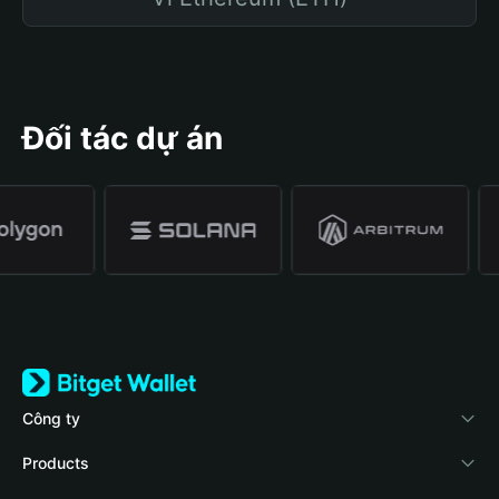
Đối tác dự án
Công ty
Về Bitget Wallet
Products