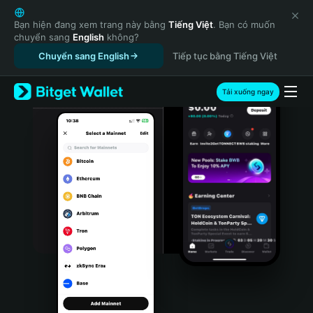
English
日本語
Bạn hiện đang xem trang này bằng
Tiếng Việt
. Bạn có muốn
chuyển sang
English
không?
Tiếng Việt
Chuyển sang English
Tiếp tục bằng Tiếng Việt
Русский
Español (Latinoamérica)
Türkçe
Tải xuống ngay
Italiano
Français
Deutsch
简体中文
繁體中文
Português (Portugal)
Bahasa Indonesia
ภาษาไทย
हिन्दी
বাংলা
Español
Português (Brasil)
Español (Argentina)