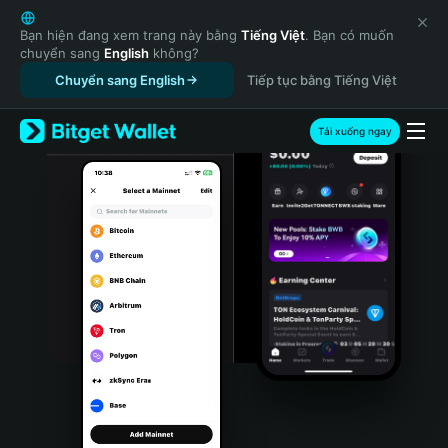
English
日本語
Bạn hiện đang xem trang này bằng
Tiếng Việt
. Bạn có muốn
chuyển sang
English
không?
Tiếng Việt
Chuyển sang English
Tiếp tục bằng Tiếng Việt
Русский
Español (Latinoamérica)
Türkçe
Tải xuống ngay
Italiano
Français
Deutsch
简体中文
繁體中文
Português (Portugal)
Bahasa Indonesia
ภาษาไทย
हिन्दी
বাংলা
Español
Português (Brasil)
Español (Argentina)