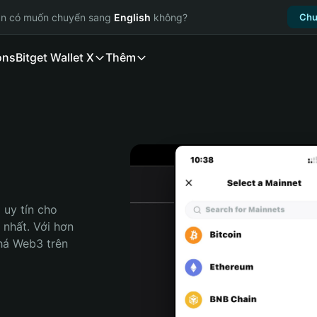
ạn có muốn chuyển sang
English
không?
Chu
ons
Bitget Wallet X
Thêm
uy tín cho 
nhất. Với hơn 
há Web3 trên 