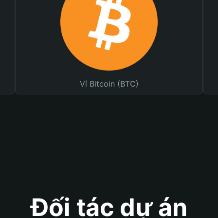
Ví Bitcoin (BTC)
Đối tác dự án