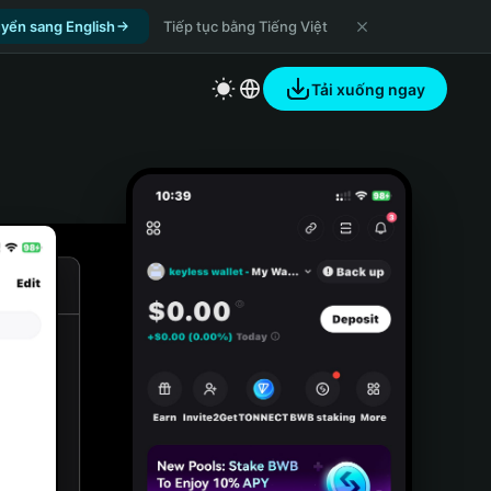
yển sang English
Tiếp tục bằng Tiếng Việt
Tải xuống ngay