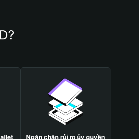
PD?
allet
Ngăn chặn rủi ro ủy quyền