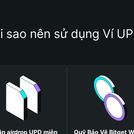
i sao nên sử dụng Ví U
n airdrop UPD miễn
Quỹ Bảo Vệ Bitget W