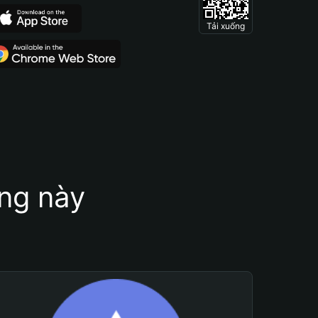
Tải xuống
ung này