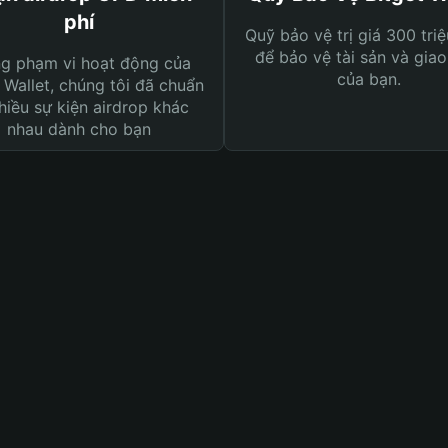
phí
Quỹ bảo vệ trị giá 300 tri
để bảo vệ tài sản và giao
ng phạm vi hoạt động của
của bạn.
 Wallet, chúng tôi đã chuẩn
hiều sự kiện airdrop khác
nhau dành cho bạn