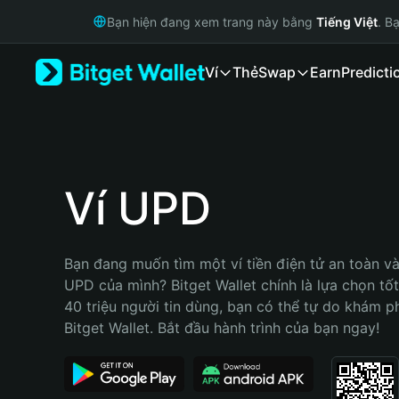
English
Bạn hiện đang xem trang này bằng
Tiếng Việt
. B
日本語
Tiếng Việt
Ví
Thẻ
Swap
Earn
Predicti
Русский
Español (Latinoamérica)
Türkçe
Italiano
Français
Deutsch
Ví UPD
简体中文
繁體中文
Português (Portugal)
Bạn đang muốn tìm một ví tiền điện tử an toàn và 
Bahasa Indonesia
UPD của mình? Bitget Wallet chính là lựa chọn tốt 
ภาษาไทย
40 triệu người tin dùng, bạn có thể tự do khám p
हिन्दी
Bitget Wallet. Bắt đầu hành trình của bạn ngay!
বাংলা
Español
Português (Brasil)
Español (Argentina)