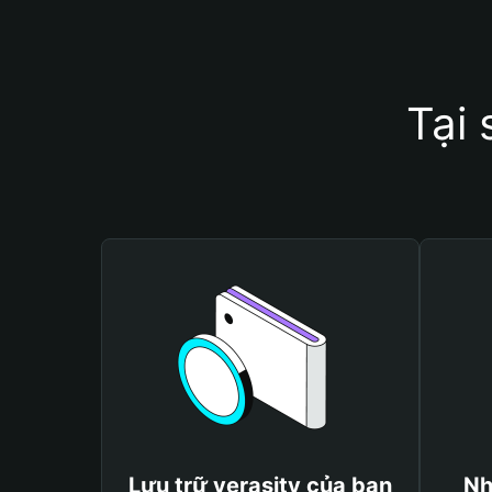
Tại 
Lưu trữ verasity của bạn
Nh