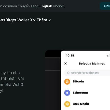
ạn có muốn chuyển sang
English
không?
Chu
ons
Bitget Wallet X
Thêm
uy tín cho 
tốt nhất. Với 
ám phá Web3 
y!