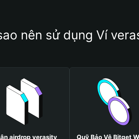
sao nên sử dụng Ví vera
ận airdrop verasity
Quỹ Bảo Vệ Bitget W