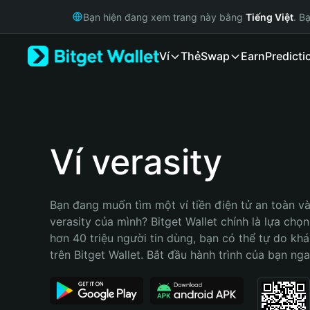
English
Bạn hiện đang xem trang này bằng
Tiếng Việt
. B
日本語
Tiếng Việt
Ví
Thẻ
Swap
Earn
Predicti
Русский
Español (Latinoamérica)
Türkçe
Italiano
Français
Deutsch
Ví verasity
简体中文
繁體中文
Português (Portugal)
Bạn đang muốn tìm một ví tiền điện tử an toàn và 
Bahasa Indonesia
verasity của mình? Bitget Wallet chính là lựa chọn 
ภาษาไทย
hơn 40 triệu người tin dùng, bạn có thể tự do kh
हिन्दी
trên Bitget Wallet. Bắt đầu hành trình của bạn nga
বাংলা
Español
Português (Brasil)
Español (Argentina)