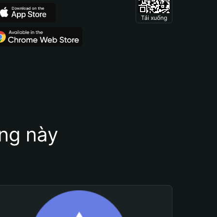
Tải xuống
ung này