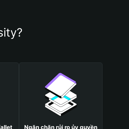
sity?
allet
Ngăn chặn rủi ro ủy quyền