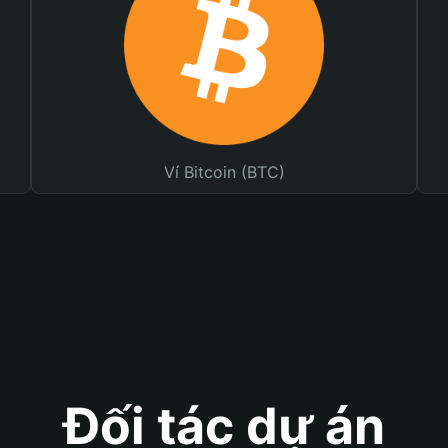
Ví Bitcoin (BTC)
Đối tác dự án