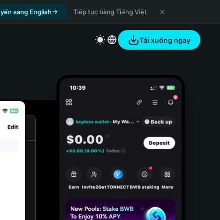
yển sang English
Tiếp tục bằng Tiếng Việt
Tải xuống ngay