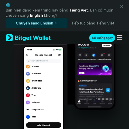
English
日本語
Bạn hiện đang xem trang này bằng
Tiếng Việt
. Bạn có muốn
chuyển sang
English
không?
Tiếng Việt
Chuyển sang English
Tiếp tục bằng Tiếng Việt
Русский
Español (Latinoamérica)
Türkçe
Tải xuống ngay
Italiano
Français
Deutsch
简体中文
繁體中文
Português (Portugal)
Bahasa Indonesia
ภาษาไทย
हिन्दी
বাংলা
Español
Português (Brasil)
Español (Argentina)