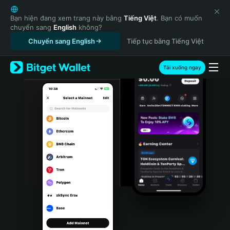
English
日本語
Bạn hiện đang xem trang này bằng
Tiếng Việt
. Bạn có muốn
chuyển sang
English
không?
Tiếng Việt
Chuyển sang English
Tiếp tục bằng Tiếng Việt
Русский
Español (Latinoamérica)
Türkçe
Tải xuống ngay
Italiano
Français
Deutsch
简体中文
繁體中文
Português (Portugal)
Bahasa Indonesia
ภาษาไทย
हिन्दी
বাংলা
Español
Português (Brasil)
Español (Argentina)