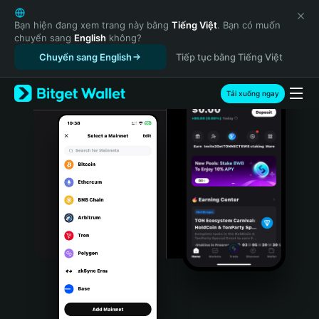
English
日本語
Bạn hiện đang xem trang này bằng
Tiếng Việt
. Bạn có muốn
chuyển sang
English
không?
Tiếng Việt
Chuyển sang English
Tiếp tục bằng Tiếng Việt
Русский
Español (Latinoamérica)
Türkçe
Tải xuống ngay
Italiano
Français
Deutsch
简体中文
繁體中文
Português (Portugal)
Bahasa Indonesia
ภาษาไทย
हिन्दी
বাংলা
Español
Português (Brasil)
Español (Argentina)