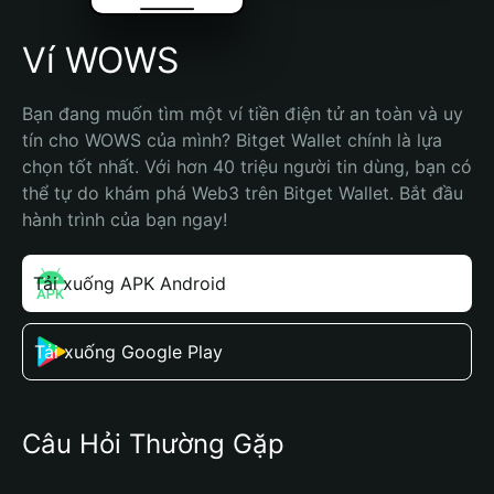
Ví WOWS
Bạn đang muốn tìm một ví tiền điện tử an toàn và uy 
tín cho WOWS của mình? Bitget Wallet chính là lựa 
chọn tốt nhất. Với hơn 40 triệu người tin dùng, bạn có 
thể tự do khám phá Web3 trên Bitget Wallet. Bắt đầu 
hành trình của bạn ngay!
Tải xuống APK Android
Tải xuống Google Play
Câu Hỏi Thường Gặp