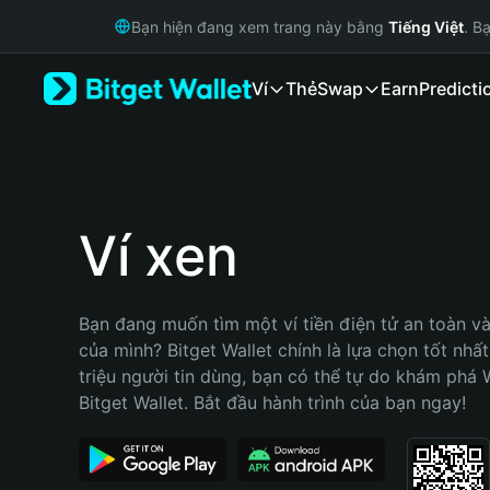
English
Bạn hiện đang xem trang này bằng
Tiếng Việt
. B
日本語
Tiếng Việt
Ví
Thẻ
Swap
Earn
Predicti
Русский
Español (Latinoamérica)
Türkçe
Italiano
Français
Deutsch
Ví xen
简体中文
繁體中文
Português (Portugal)
Bạn đang muốn tìm một ví tiền điện tử an toàn và 
Bahasa Indonesia
của mình? Bitget Wallet chính là lựa chọn tốt nhất
ภาษาไทย
triệu người tin dùng, bạn có thể tự do khám phá 
हिन्दी
Bitget Wallet. Bắt đầu hành trình của bạn ngay!
বাংলা
Español
Português (Brasil)
Español (Argentina)