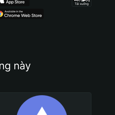
Tải xuống
ung này