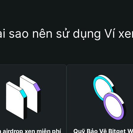
ại sao nên sử dụng Ví xe
 airdrop xen miễn phí
Quỹ Bảo Vệ Bitget W