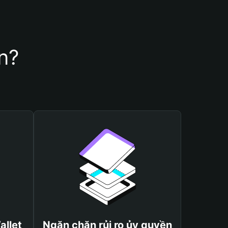
n?
allet
Ngăn chặn rủi ro ủy quyền