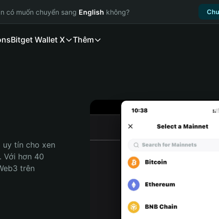
ạn có muốn chuyển sang
English
không?
Chu
ons
Bitget Wallet X
Thêm
uy tín cho xen 
. Với hơn 40 
Web3 trên 