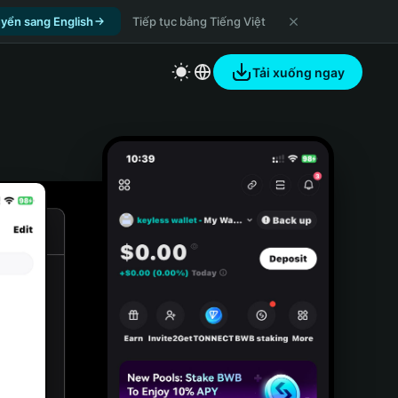
yển sang English
Tiếp tục bằng Tiếng Việt
Tải xuống ngay