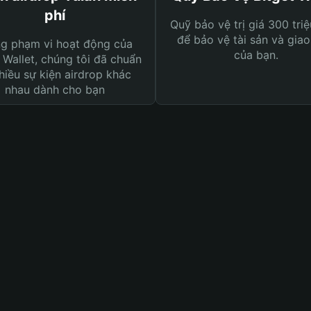
phí
Quỹ bảo vệ trị giá 300 tri
để bảo vệ tài sản và giao
ng phạm vi hoạt động của
của bạn.
 Wallet, chúng tôi đã chuẩn
hiều sự kiện airdrop khác
nhau dành cho bạn