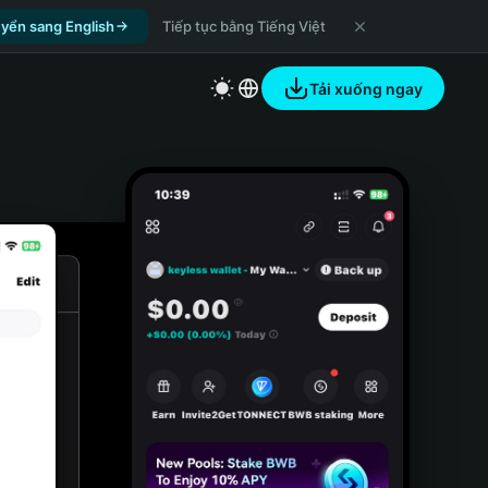
yển sang English
Tiếp tục bằng Tiếng Việt
Tải xuống ngay