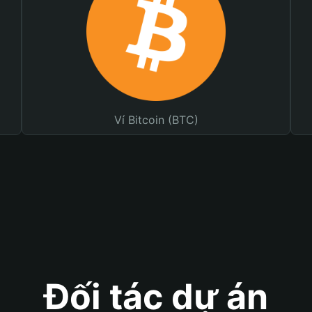
Ví Bitcoin (BTC)
Đối tác dự án