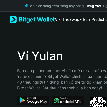
English
Bạn hiện đang xem trang này bằng
Tiếng Việt
. B
日本語
Tiếng Việt
Ví
Thẻ
Swap
Earn
Predicti
Русский
Español (Latinoamérica)
Türkçe
Italiano
Français
Deutsch
Ví Yulan
简体中文
繁體中文
Português (Portugal)
Bạn đang muốn tìm một ví tiền điện tử an toàn và 
Bahasa Indonesia
Yulan của mình? Bitget Wallet chính là lựa chọn tố
ภาษาไทย
40 triệu người tin dùng, bạn có thể tự do khám p
हिन्दी
Bitget Wallet. Bắt đầu hành trình của bạn ngay!
বাংলা
Español
Português (Brasil)
Español (Argentina)