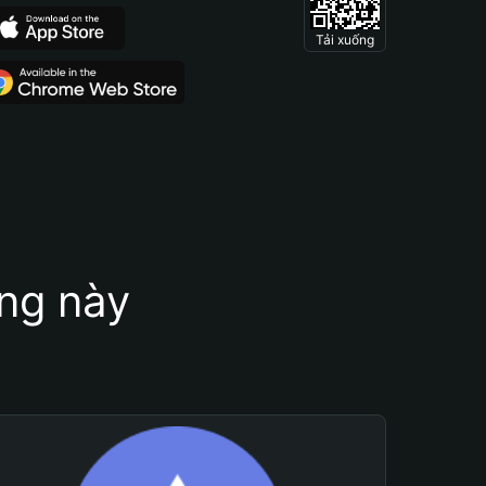
Tải xuống
ung này