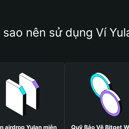
i sao nên sử dụng Ví Yul
n airdrop Yulan miễn
Quỹ Bảo Vệ Bitget W