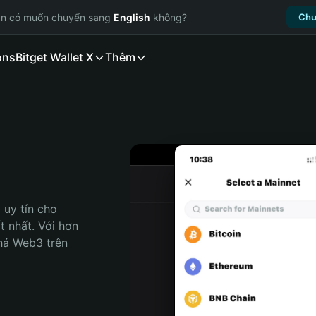
ạn có muốn chuyển sang
English
không?
Chu
ons
Bitget Wallet X
Thêm
uy tín cho 
t nhất. Với hơn 
há Web3 trên 