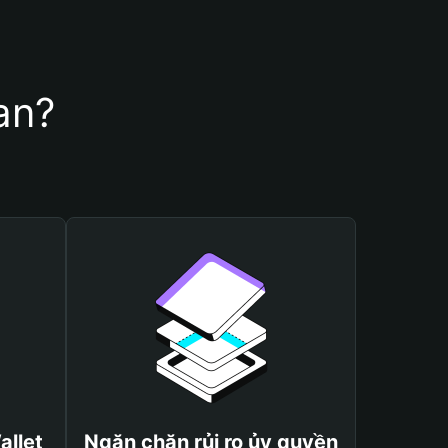
an?
allet
Ngăn chặn rủi ro ủy quyền