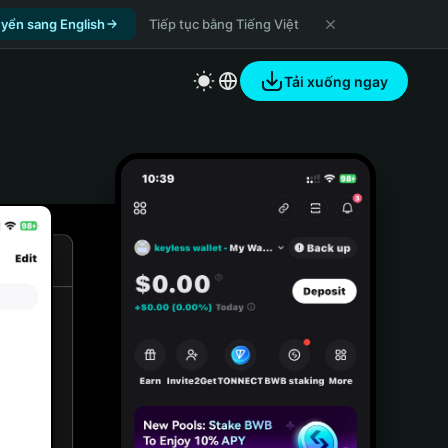
yển sang English
Tiếp tục bằng Tiếng Việt
Tải xuống ngay