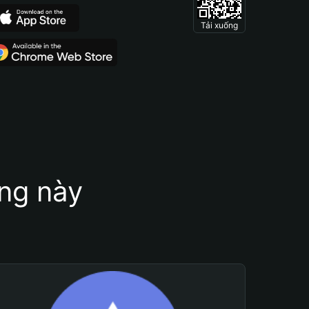
Tải xuống
ung này