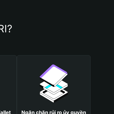
RI?
allet
Ngăn chặn rủi ro ủy quyền