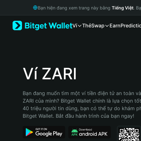
English
Bạn hiện đang xem trang này bằng
Tiếng Việt
. B
日本語
Tiếng Việt
Ví
Thẻ
Swap
Earn
Predicti
Русский
Español (Latinoamérica)
Türkçe
Italiano
Français
Deutsch
Ví ZARI
简体中文
繁體中文
Português (Portugal)
Bạn đang muốn tìm một ví tiền điện tử an toàn và 
Bahasa Indonesia
ZARI của mình? Bitget Wallet chính là lựa chọn tốt
ภาษาไทย
40 triệu người tin dùng, bạn có thể tự do khám p
हिन्दी
Bitget Wallet. Bắt đầu hành trình của bạn ngay!
বাংলা
Español
Português (Brasil)
Español (Argentina)