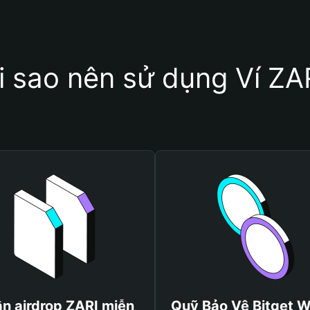
i sao nên sử dụng Ví ZA
n airdrop ZARI miễn
Quỹ Bảo Vệ Bitget W