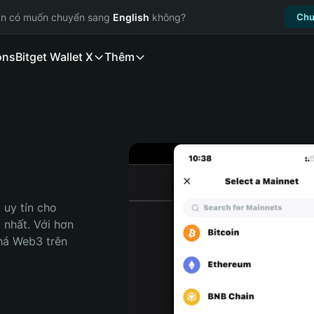
ạn có muốn chuyển sang
English
không?
Chu
ons
Bitget Wallet X
Thêm
uy tín cho 
 nhất. Với hơn 
há Web3 trên 