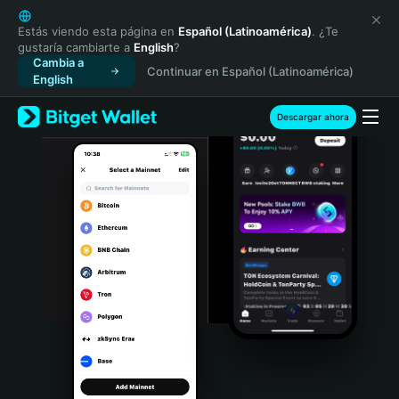
English
日本語
Estás viendo esta página en
Español (Latinoamérica)
. ¿Te
gustaría cambiarte a
English
?
Tiếng Việt
Cambia a
Continuar en Español (Latinoamérica)
Русский
English
Español (Latinoamérica)
Türkçe
Descargar ahora
Italiano
Français
Deutsch
简体中文
繁體中文
Português (Portugal)
Bahasa Indonesia
ภาษาไทย
हिन्दी
বাংলা
Español
Português (Brasil)
Español (Argentina)