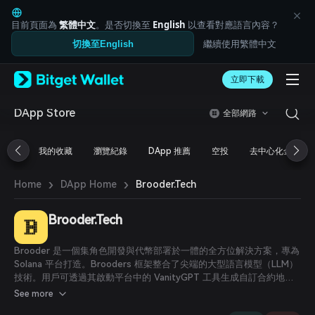
English
日本語
目前頁面為
繁體中文
。是否切換至
English
以查看對應語言內容？
Tiếng Việt
繼續使用繁體中文
切換至English
Русский
Español (Latinoamérica)
Türkçe
立即下載
Italiano
Français
DApp Store
全部網路
Deutsch
简体中文
我的收藏
瀏覽紀錄
DApp 推薦
空投
去中心化金融
繁體中文
Português (Portugal)
›
›
Bahasa Indonesia
Brooder.Tech
Home
DApp Home
ภาษาไทย
العربية
Brooder.Tech
हिन्दी
বাংলা
Brooder 是一個集角色開發與代幣部署於一體的全方位解決方案，專為
Español
Solana 平台打造。Brooders 框架整合了尖端的大型語言模型（LLM）
Português (Brasil)
技術。用戶可透過其啟動平台中的 VanityGPT 工具生成自訂合約地
Español (Argentina)
址，並於 Pump Fun 平台上一鍵完成代幣發行。
See more