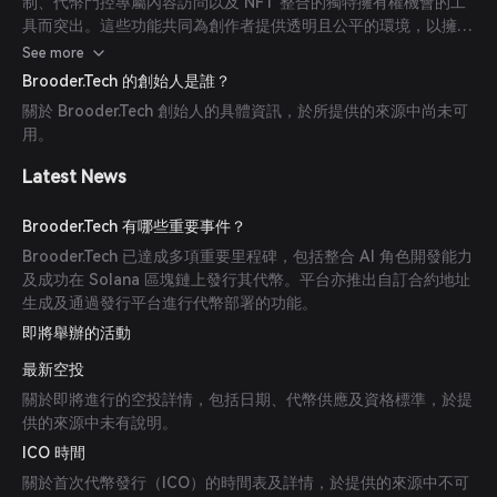
制、代幣門控專屬內容訪問以及 NFT 整合的獨特擁有權機會的工
具而突出。這些功能共同為創作者提供透明且公平的環境，以擁有
並變現其作品。
See more
Brooder.Tech 的創始人是誰？
關於 Brooder.Tech 創始人的具體資訊，於所提供的來源中尚未可
用。
Latest News
Brooder.Tech 有哪些重要事件？
Brooder.Tech 已達成多項重要里程碑，包括整合 AI 角色開發能力
及成功在 Solana 區塊鏈上發行其代幣。平台亦推出自訂合約地址
生成及通過發行平台進行代幣部署的功能。
即將舉辦的活動
最新空投
關於即將進行的空投詳情，包括日期、代幣供應及資格標準，於提
供的來源中未有說明。
ICO 時間
關於首次代幣發行（ICO）的時間表及詳情，於提供的來源中不可