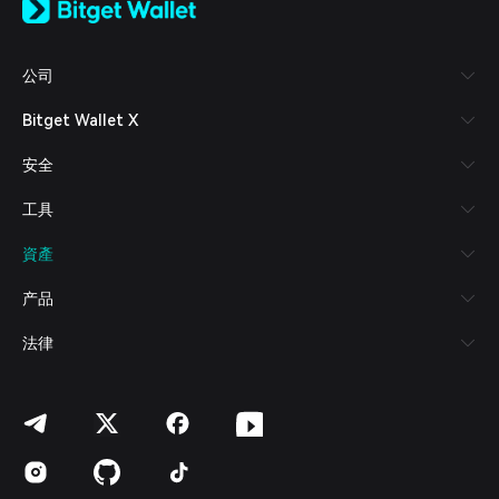
日本語
Tiếng Việt
Русский
公司
Español (Latinoamérica)
Türkçe
Bitget Wallet X
Italiano
Français
安全
Deutsch
简体中文
工具
繁體中文
Português (Portugal)
資產
Bahasa Indonesia
ภาษาไทย
产品
العربية
हिन्दी
法律
বাংলা
Español
Português (Brasil)
Español (Argentina)