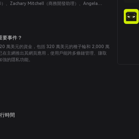
、Zachary Mitchell（商務開發助理）、Angela
oger Torres（平台主管）、Sachin Benny（產品行銷經
全端工程師／安全工程師）、Kevin Burton（資深軟體工程
（資深區塊鏈協議工程師）及 Ian Rowan（首席區塊鏈協議工程
些重要事件？
320 萬美元的資金，包括 320 萬美元的種子輪和 2,000 萬
已在主網推出其網頁應用，使用戶能跨多條鏈管理、賺取
加強的隱私功能。
發行時間