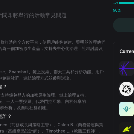
50%
新聞
即將舉行的活動
常見問題
密社群打造的全方位平台，使用戶能夠創建、聲明並管理他們
合為一個加密原生產品，支持去中心化治理、社群討論及
Curren
course、Snapshot、鏈上投票、聊天工具和分析功能。用戶
中創建社群、連結治理方式並參與討論。
處？
包括支持錢包登入的加密原生論壇、鏈上治理支持、
帖子模板、一人一票投票、代幣門控互動、內容分享的
、社群分析，及自助社群創建。
隊是誰？
ttinen（商務成長與策略主管）、Caleb B.（商務營運與策
rera（高級產品設計師）、Timothee L.（軟體工程師）、