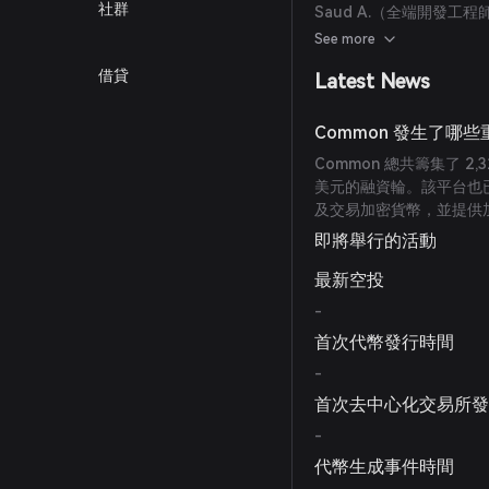
社群
Saud A.（全端開發工程師）
Calhoun（品牌行銷）、R
See more
理）、Israel Lund（
借貸
Latest News
師）、Ege Tekiner
師）。
Common 發生了哪
Common 總共籌集了 2,
美元的融資輪。該平台也
及交易加密貨幣，並提供
即將舉行的活動
最新空投
-
首次代幣發行時間
-
首次去中心化交易所
-
代幣生成事件時間