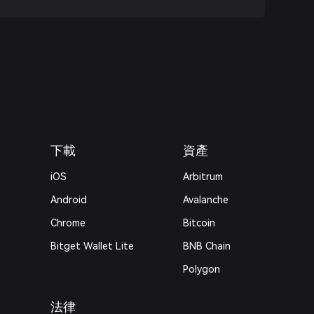
下載
資產
iOS
Arbitrum
Android
Avalanche
Chrome
Bitcoin
Bitget Wallet Lite
BNB Chain
Polygon
法律