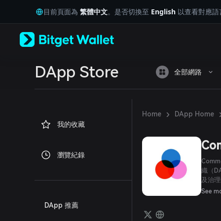
English
目前頁面為
繁體中文
。是否切換至
English
以查看對應語
日本語
Tiếng Việt
Русский
Español (Latinoamérica)
Türkçe
Italiano
DApp Store
全部網路
Français
Deutsch
简体中文
繁體中文
›
Home
DApp Home
Português (Portugal)
我的收藏
Bahasa Indonesia
ภาษาไทย
Co
العربية
瀏覽紀錄
हिन्दी
Com
বাংলা
織（D
及治理
Español
等必要
Português (Brasil)
See m
Español (Argentina)
DApp 推薦