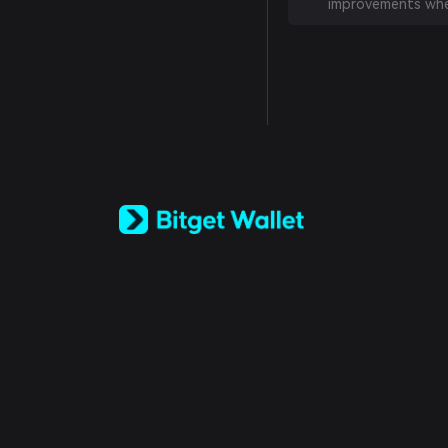
improvements whe
English
日本語
Tiếng Việt
Русский
Español (Latinoamérica)
Türkçe
Italiano
Français
Deutsch
简体中文
繁體中文
Português (Portugal)
Bahasa Indonesia
ภาษาไทย
العربية