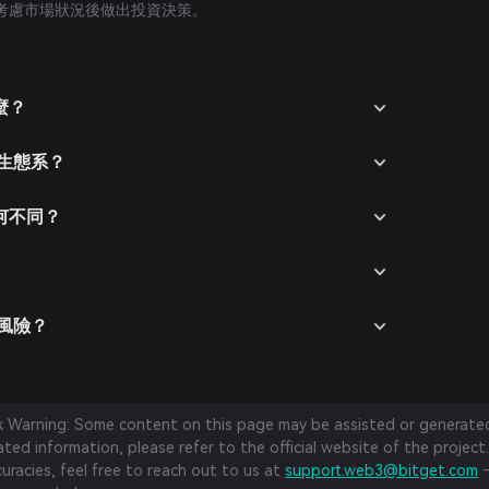
考慮市場狀況後做出投資決策。
麼？
 生態系？
有何不同？
些風險？
sk Warning: Some content on this page may be assisted or generated 
ed information, please refer to the official website of the project.
curacies, feel free to reach out to us at
support.web3@bitget.com
—