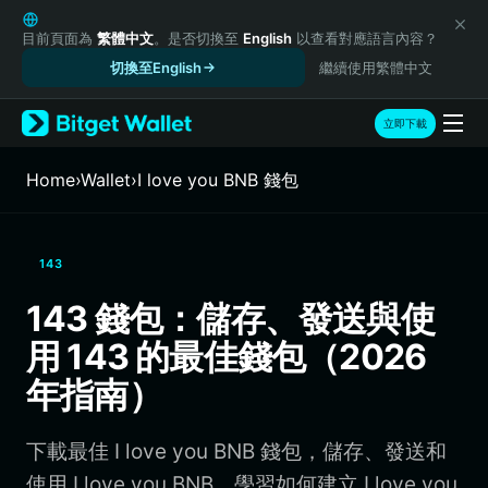
English
日本語
目前頁面為
繁體中文
。是否切換至
English
以查看對應語言內容？
Tiếng Việt
切換至English
繼續使用繁體中文
Русский
Español (Latinoamérica)
立即下載
Türkçe
Italiano
Home
›
Wallet
›
I love you BNB 錢包
Français
Deutsch
简体中文
143
繁體中文
Português (Portugal)
143 錢包：儲存、發送與使
Bahasa Indonesia
用 143 的最佳錢包（2026
ภาษาไทย
हिन्दी
年指南）
বাংলা
Español
下載最佳 I love you BNB 錢包，儲存、發送和
Português (Brasil)
Español (Argentina)
使用 I love you BNB。學習如何建立 I love you