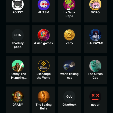
PONSY
AUTSM
La Sapa
DORO
Pepa
SHA
shadilay
Asian games
Zeny
SADSWAG
pepe
Ploddy The
Exchange
world licking
The Green
Humping
the World
cat
Cat
Turtle
GLU
GRABY
The Boxing
GlueHook
noper
Bully