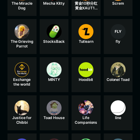
The Miracle
Mecha Kitty
黄金10秒分红
Screm
Dog
黄金XAUT10
秒回购销毁模
式
FLY
The Grieving
StocksBack
Tutlearn
fly
Parrot
Exchange
MINTY
Hoodbit
Colonel Toad
the world
Justice for
Toad House
Life
line
Chibbi
Companions