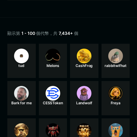
顯示第
1 - 100
個代幣，共
7,434+
個
tud
Melons
CashFrog
rabbitwifhat
Bark for me
CESSToken
Landwolf
Freya