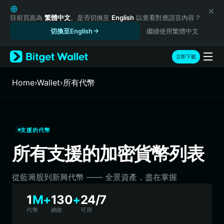
English
日本語
目前頁面為
繁體中文
。是否切換至
English
以查看對應語言內容？
Tiếng Việt
切換至English
繼續使用繁體中文
Русский
Español (Latinoamérica)
立即下載
Türkçe
Italiano
Home
›
Wallet
›
所有代幣
Français
Deutsch
简体中文
繁體中文
支援的代幣
Português (Portugal)
所有支援的加密貨幣列表
Bahasa Indonesia
ภาษาไทย
हिन्दी
從藍籌股到新興代​​幣 —— 全景資產，盡在掌握
বাংলা
1
M+
130
+
24/7
Español
Português (Brasil)
代幣
網路
可用
Español (Argentina)