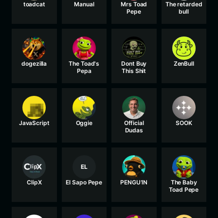
toadcat
Manual
Mrs Toad
The retarded
Pepe
bull
dogezilla
The Toad's
Dont Buy
ZenBull
Pepa
This Shit
JavaScript
Oggie
Official
SOOK
Dudas
EL
ClipX
El Sapo Pepe
PENGU1N
The Baby
Toad Pepe