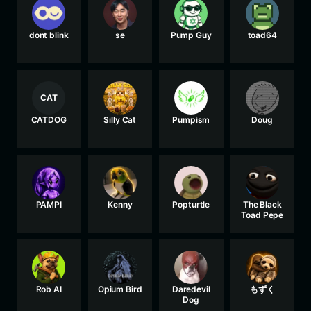
dont blink
se
Pump Guy
toad64
CAT
CATDOG
Silly Cat
Pumpism
Doug
PAMPI
Kenny
Popturtle
The Black
Toad Pepe
Rob AI
Opium Bird
Daredevil
もずく
Dog