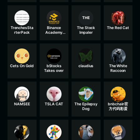
THE
TrenchesSta
Binance
The Stock
The Red Cat
rterPack
Academy
Impaler
Coin
Cets On Gold
bStocks
claudius
The White
Takes over
Raccoon
NAMSEE
TSLA CAT
The Epilepsy
bnbchain官
Dog
方代码彩蛋