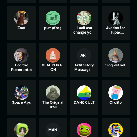
Zcat
pumpfrog
1 call can
Justice for
change your
Tupac
life
Shakur
ART
Boo the
CLAUPORAT
Artifactory
frog wif hat
Pomeranian
ION
Messaging
Board
Space Apu
The Original
DANK CULT
Cholito
Troll
MAN