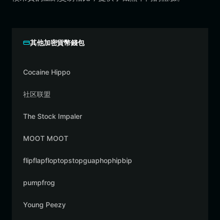
其他加密貨幣錢包
Cocaine Hippo
社区联盟
The Stock Impaler
MOOT MOOT
flipflapfloptopstopguaphophipbip
pumpfrog
Young Peezy