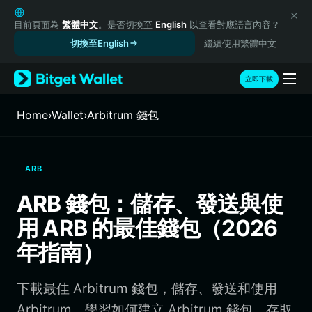
English
日本語
目前頁面為
繁體中文
。是否切換至
English
以查看對應語言內容？
Tiếng Việt
切換至English
繼續使用繁體中文
Русский
Español (Latinoamérica)
立即下載
Türkçe
Italiano
Home
›
Wallet
›
Arbitrum 錢包
Français
Deutsch
简体中文
ARB
繁體中文
Português (Portugal)
ARB 錢包：儲存、發送與使
Bahasa Indonesia
用 ARB 的最佳錢包（2026
ภาษาไทย
हिन्दी
年指南）
বাংলা
Español
下載最佳 Arbitrum 錢包，儲存、發送和使用
Português (Brasil)
Español (Argentina)
Arbitrum。學習如何建立 Arbitrum 錢包、存取