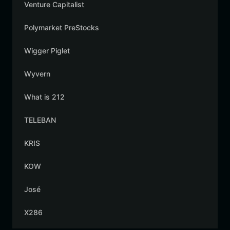
Venture Capitalist
Polymarket PreStocks
Wigger Piglet
Wyvern
What is 212
TELEBAN
KRIS
KOW
José
X286