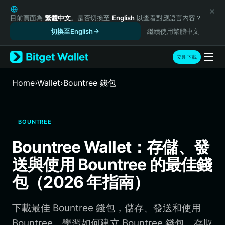
English
日本語
目前頁面為
繁體中文
。是否切換至
English
以查看對應語言內容？
Tiếng Việt
切換至English
繼續使用繁體中文
Русский
Español (Latinoamérica)
立即下載
Türkçe
Italiano
Home
›
Wallet
›
Bountree 錢包
Français
Deutsch
简体中文
BOUNTREE
繁體中文
Português (Portugal)
Bountree Wallet：存儲、發
Bahasa Indonesia
送與使用 Bountree 的最佳錢
ภาษาไทย
हिन्दी
包（2026 年指南）
বাংলা
Español
下載最佳 Bountree 錢包，儲存、發送和使用
Português (Brasil)
Español (Argentina)
Bountree。學習如何建立 Bountree 錢包、存取