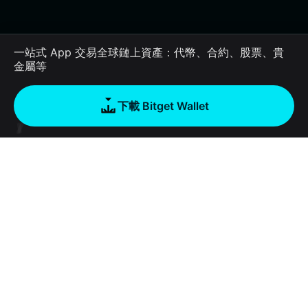
一站式 App 交易全球鏈上資產：代幣、合約、股票、貴
金屬等
下載 Bitget Wallet
公司
關於 Bitget Wallet
Products