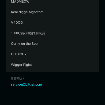
MADMEOW
Real Nigga Algorithm
V4DOG
1000万以内最好的玩具
Corny on the Bob
CHIBIGUY
Wigger Piglet
需要幫助？
service@bitget.com