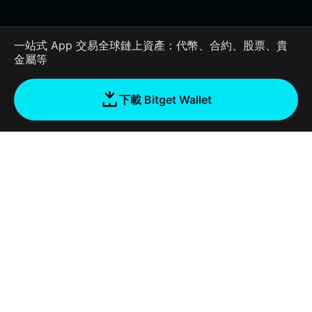
一站式 App 交易全球鏈上資產：代幣、合約、股票、貴
金屬等
下載 Bitget Wallet
公司
關於 Bitget Wallet
Products