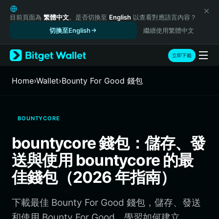
English
日本語
目前頁面為
繁體中文
。是否切換至
English
以查看對應語言內容？
Tiếng Việt
切換至English
繼續使用繁體中文
Русский
Español (Latinoamérica)
立即下載
Türkçe
Italiano
Home
›
Wallet
›
Bounty For Good 錢包
Français
Deutsch
简体中文
BOUNTYCORE
繁體中文
Português (Portugal)
bountycore 錢包：儲存、發
Bahasa Indonesia
送與使用 bountycore 的最
ภาษาไทย
हिन्दी
佳錢包（2026 年指南）
বাংলা
Español
下載最佳 Bounty For Good 錢包，儲存、發送
Português (Brasil)
Español (Argentina)
和使用 Bounty For Good。學習如何建立