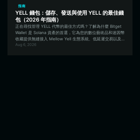
指南
YELL 錢包：儲存、發送與使用 YELL 的最佳錢
包（2026 年指南）
正在尋找管理 YELL 代幣的最佳方式嗎？了解為什麼 Bitget
Wallet 是 Solana 資產的首選，它為您的數位藝術品和迷因幣
收藏提供無縫接入 Mellow Yell 生態系統、低延遲交易以及
Aug 6, 2026
強大的安全保障。