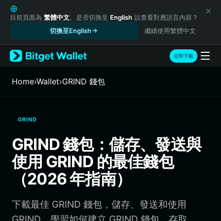
English
日本語
目前頁面為
繁體中文
。是否切換至
English
以查看對應語言內容？
Tiếng Việt
切換至English
繼續使用繁體中文
Русский
Español (Latinoamérica)
立即下載
Türkçe
Italiano
Home
›
Wallet
›
GRIND 錢包
Français
Deutsch
简体中文
GRIND
繁體中文
Português (Portugal)
GRIND 錢包：儲存、發送與
Bahasa Indonesia
使用 GRIND 的最佳錢包
ภาษาไทย
हिन्दी
（2026 年指南）
বাংলা
Español
下載最佳 GRIND 錢包，儲存、發送和使用
Português (Brasil)
Español (Argentina)
GRIND。學習如何建立 GRIND 錢包、存取