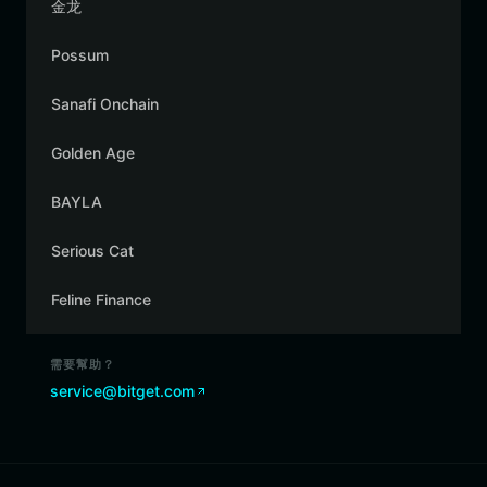
金龙
Possum
Sanafi Onchain
Golden Age
BAYLA
Serious Cat
Feline Finance
需要幫助？
service@bitget.com