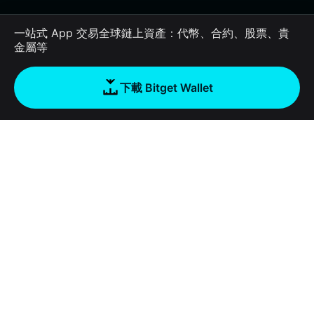
一站式 App 交易全球鏈上資產：代幣、合約、股票、貴
金屬等
下載 Bitget Wallet
公司
關於 Bitget Wallet
Products