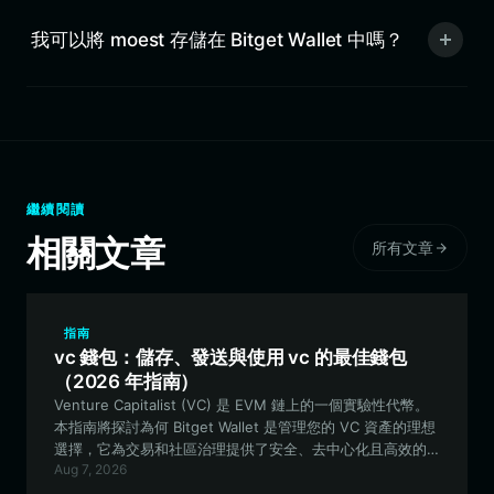
我可以將 moest 存儲在 Bitget Wallet 中嗎？
繼續閱讀
相關文章
所有文章
指南
vc 錢包：儲存、發送與使用 vc 的最佳錢包
（2026 年指南）
Venture Capitalist (VC) 是 EVM 鏈上的一個實驗性代幣。
本指南將探討為何 Bitget Wallet 是管理您的 VC 資產的理想
選擇，它為交易和社區治理提供了安全、去中心化且高效的
Aug 7, 2026
工具。