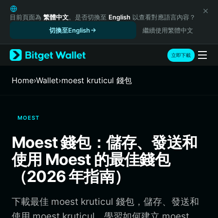
English
日本語
目前頁面為
繁體中文
。是否切換至
English
以查看對應語言內容？
Tiếng Việt
切換至English
繼續使用繁體中文
Русский
Español (Latinoamérica)
立即下載
Türkçe
Italiano
Home
›
Wallet
›
moest kruticul 錢包
Français
Deutsch
简体中文
MOEST
繁體中文
Português (Portugal)
Moest 錢包：儲存、發送和
Bahasa Indonesia
使用 Moest 的最佳錢包
ภาษาไทย
हिन्दी
（2026 年指南）
বাংলা
Español
下載最佳 moest kruticul 錢包，儲存、發送和
Português (Brasil)
Español (Argentina)
使用 moest kruticul。學習如何建立 moest