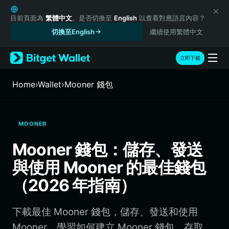
English
日本語
目前頁面為
繁體中文
。是否切換至
English
以查看對應語言內容？
Tiếng Việt
切換至English
繼續使用繁體中文
Русский
Español (Latinoamérica)
立即下載
Türkçe
Italiano
Home
›
Wallet
›
Mooner 錢包
Français
Deutsch
简体中文
MOONER
繁體中文
Português (Portugal)
Mooner 錢包：儲存、發送
Bahasa Indonesia
與使用 Mooner 的最佳錢包
ภาษาไทย
हिन्दी
（2026 年指南）
বাংলা
Español
下載最佳 Mooner 錢包，儲存、發送和使用
Português (Brasil)
Español (Argentina)
Mooner。學習如何建立 Mooner 錢包、存取