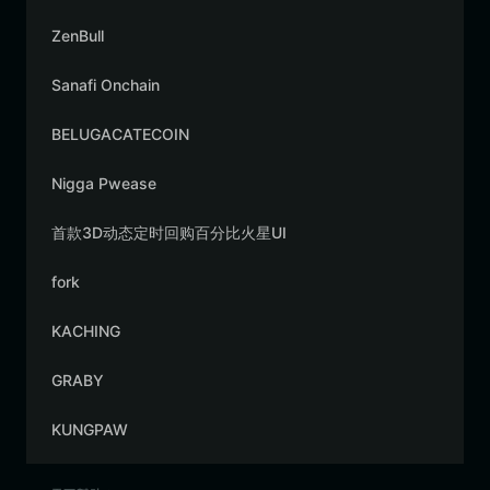
ZenBull
Sanafi Onchain
BELUGACATECOIN
Nigga Pwease
首款3D动态定时回购百分比火星UI
fork
KACHING
GRABY
KUNGPAW