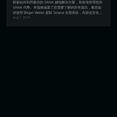
探索如何利用最佳的 SANA 錢包解決方案，有效地管理您的
SANA 代幣。本指南涵蓋了您需要了解的所有資訊，教您如
何使用 Bitget Wallet 駕馭 Solana 生態系統，內容從安全存
Aug 7, 2026
儲到參與 AI 整合的醫療保健數據管理功能，應有盡有。