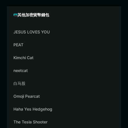
其他加密貨幣錢包
JESUS LOVES YOU
PEAT
Kimchi Cat
neetcat
白马股
Omoji Pearcat
Haha Yes Hedgehog
The Tesla Shooter