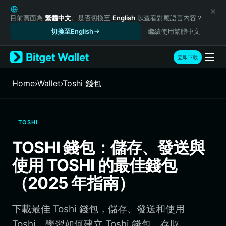
English
日本語
目前頁面為
繁體中文
。是否切換至
English
以查看對應語言內容？
Tiếng Việt
切換至English
繼續使用繁體中文
Русский
Español (Latinoamérica)
立即下載
Türkçe
Italiano
Home
›
Wallet
›
Toshi 錢包
Français
Deutsch
简体中文
TOSHI
繁體中文
Português (Portugal)
TOSHI 錢包：儲存、發送與
Bahasa Indonesia
使用 TOSHI 的最佳錢包
ภาษาไทย
हिन्दी
（2025 年指南）
বাংলা
Español
下載最佳 Toshi 錢包，儲存、發送和使用
Português (Brasil)
Español (Argentina)
Toshi。學習如何建立 Toshi 錢包、存取