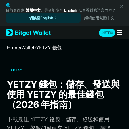
English
日本語
目前頁面為
繁體中文
。是否切換至
English
以查看對應語言內容？
Tiếng Việt
切換至English
繼續使用繁體中文
Русский
Español (Latinoamérica)
立即下載
Türkçe
Italiano
Home
›
Wallet
›
YETZY 錢包
Français
Deutsch
简体中文
YETZY
繁體中文
Português (Portugal)
YETZY 錢包：儲存、發送與
Bahasa Indonesia
使用 YETZY 的最佳錢包
ภาษาไทย
हिन्दी
（2026 年指南）
বাংলা
Español
下載最佳 YETZY 錢包，儲存、發送和使用
Português (Brasil)
Español (Argentina)
YETZY。學習如何建立 YETZY 錢包、存取