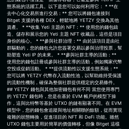
態系統的活躍工具。以下是您可以如何利用它： * **在
去中心化交易所進行交易：** 您可以將錢包連接到
Bitget 支援的各種 DEX，輕鬆地將 YETZY 交換為其他
資產。 * **收集 Yeti 主題的 NFT：** 使用您的錢包鑄
造、儲存和展示您的 Yeti 主題 NFT 收藏品，這些是項目
身份的核心。 * **參與社群治理：** 由於該項目是由社
群驅動的，您的錢包允許您簽署交易以參與治理投票，幫
助塑造 Yeti IP 的未來。 * **參與社群主導的活動：**
使用您的錢包註冊或參與社群主導的活動，例如獨家代幣
空投或促銷活動。 * **提供流動性以支援生態系統：**
您可以將 YETZY 代幣存入流動性池，以幫助維持受保護
的流動性機制，確保為整個社群提供穩定的交易條件。
## YETZY 錢包與其他加密錢包有何不同 當您使用專門
的 YETZY 錢包時，您是在基於 EVM 帳戶的模型下操
作，這與比特幣等基於 UTXO 的鏈有顯著不同。在 EVM
模型中，您的錢包會追蹤與地址相關聯的餘額，從而實現
複雜的狀態轉換，促進項目的 NFT 和 DeFi 功能。雖然
UTXO 錢包主要用於簡單的價值轉移，但像 Bitget 這樣