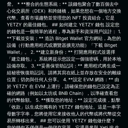
脅。 * **整合的生態系統：** 該錢包聚合了數百個去中
心化交易所（DEX）和跨鏈橋，如果您想在一個地方交換
代幣、查看市場趨勢並管理您的 NFT 投資組合，它是
YETZY 的最佳錢包。 ## 如何建立 YETZY 錢包 設定您
的錢包是一個簡單的過程，專為新手和資深用戶設計： 1.
**下載並安裝：** 造訪 Bitget Wallet 官方網站，為您的
設備（行動應用程式或瀏覽器擴充功能）「下載 Bitget
Wallet」。 2. **建立新身份：** 打開應用程式並選擇
「建立錢包」。系統將提示您設定一個強密碼，用於本地
設備存取。 3. **妥善保管助記詞：** 應用程式將生成一
組秘密恢復助記詞。請將其寫在紙上並存放在安全的離線
位置；切勿與任何人分享。 4. **設定 EVM 網路：** 由
於 YETZY 在 EVM 上運行，請確保您的錢包已設定為正
確的網路（例如以太坊或 BNB Chain），以準確查看您
的代幣餘額。 5. **獲取您的地址：** 設定完成後，點擊
「收款」以生成您獨有的 YETZY 錢包地址。這是一串字
母數字字串，您將使用它來接收他人的代幣或將代幣從交
易所轉移出來。 ## 您可以使用 YETZY 錢包做什麼？
您的錢包不僅僅是一個儲存容器，它還是參與 Yeti IP 生