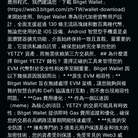
應用程式。我們建議您「下載 Bitget Wallet」
(https://web3.bitget.com/zh-TW/wallet-download)
來開始使用。Bitget Wallet 專為現代加密貨幣用戶設
計，全面支援超過 130 條主流區塊鏈和數百萬種代幣。
無論您使用的是 iOS 設備、Android 智慧型手機還是桌
面瀏覽器擴充功能，介面始終保持一致且直觀。最重要的
是，它提供私鑰自託管，確保您始終完全掌控您的
YETZY 資產，而無需依賴第三方交易所。 ## 為什麼選
擇 Bitget YETZY 錢包？ 選擇正確的工具來管理您的
EVM 代幣對於安全性和效率至關重要。Bitget Wallet 因
以下幾個原因脫穎而出： * **原生 EVM 相容性：**
Bitget Wallet 旨在無縫處理 EVM 架構，讓您能夠與複
雜的智慧合約和 DeFi 協議進行互動，而不會出現相容性
問題。 * **Gas 費用優化：** 作為一個以迷因
（meme）為核心的項目，YETZY 的交易可能具有時效
性；Bitget Wallet 提供即時 Gas 費用追蹤和優化，確保
您的交易在高網路流量期間能快速處理。 * **先進的安
全防護：** 擁有專門的 3 億美元用戶保護基金和強大的
加密技術，您的資產受到保護，免受常見的 Web3 威