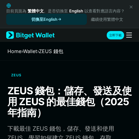
English
日本語
目前頁面為
繁體中文
。是否切換至
English
以查看對應語言內容？
Tiếng Việt
切換至English
繼續使用繁體中文
Русский
Español (Latinoamérica)
立即下載
Türkçe
Italiano
Home
›
Wallet
›
ZEUS 錢包
Français
Deutsch
简体中文
ZEUS
繁體中文
Português (Portugal)
ZEUS 錢包：儲存、發送及使
Bahasa Indonesia
用 ZEUS 的最佳錢包（2025
ภาษาไทย
हिन्दी
年指南）
বাংলা
Español
下載最佳 ZEUS 錢包，儲存、發送和使用
Português (Brasil)
Español (Argentina)
ZEUS。學習如何建立 ZEUS 錢包、存取