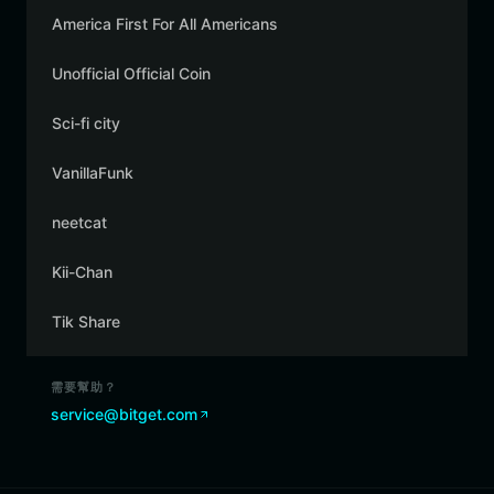
America First For All Americans
Unofficial Official Coin
Sci-fi city
VanillaFunk
neetcat
Kii-Chan
Tik Share
需要幫助？
service@bitget.com