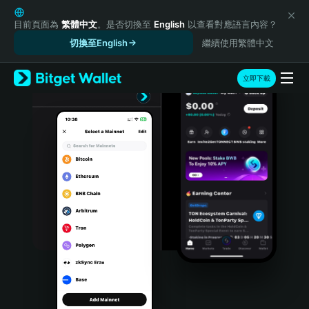
English
日本語
目前頁面為
繁體中文
。是否切換至
English
以查看對應語言內容？
Tiếng Việt
切換至English
繼續使用繁體中文
Русский
Español (Latinoamérica)
立即下載
Türkçe
Italiano
Français
Deutsch
简体中文
繁體中文
Português (Portugal)
Bahasa Indonesia
ภาษาไทย
हिन्दी
বাংলা
Español
Português (Brasil)
Español (Argentina)