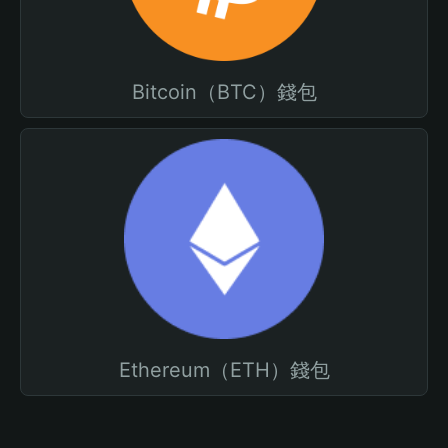
Bitcoin（BTC）錢包
Ethereum（ETH）錢包