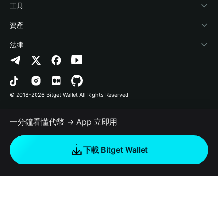
加密資訊
Payfi Crypto
連接錢包
風險保障基金
工具
幫助中心
Crypto Swap API
Bitget Wallet Pay
安全防護技術
快捷買幣
資產
‌聯繫我們
Altcoin Season Index
合作上架
授權檢測
Arbitrum
法律
品牌資源
Prediction Markets
合約檢測
Avalanche
隱私協議
工作機會
DApp
批次轉帳
Bitcoin
用戶使用協議
© 2018-2026 Bitget Wallet All Rights Reserved
官方渠道驗證
Trade
BNB Chain
Risk Disclosure
一分鐘看懂代幣 → App 立即用
RWA
Polygon
如何購買加密貨幣
下載 Bitget Wallet