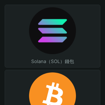
Solana（SOL）錢包