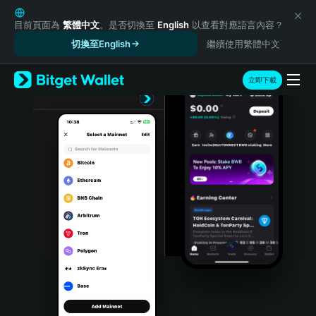
English
日本語
目前頁面為
繁體中文
。是否切換至
English
以查看對應語言內容？
Tiếng Việt
切換至English
繼續使用繁體中文
Русский
Español (Latinoamérica)
立即下載
Türkçe
Italiano
Français
Deutsch
简体中文
繁體中文
Português (Portugal)
Bahasa Indonesia
ภาษาไทย
हिन्दी
বাংলা
Español
Português (Brasil)
Español (Argentina)