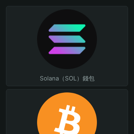
Solana（SOL）錢包