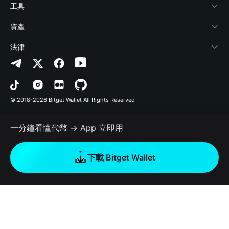
加密資訊
Payfi Crypto
連接錢包
風險保障基金
工具
幫助中心
Crypto Swap API
Bitget Wallet Pay
安全防護技術
快捷買幣
資產
‌聯繫我們
Altcoin Season Index
合作上架
授權檢測
Arbitrum
法律
品牌資源
Prediction Markets
合約檢測
Avalanche
隱私協議
工作機會
DApp
批次轉帳
Bitcoin
用戶使用協議
© 2018-2026 Bitget Wallet All Rights Reserved
官方渠道驗證
Trade
BNB Chain
Risk Disclosure
一分鐘看懂代幣 → App 立即用
RWA
Polygon
如何購買加密貨幣
下載 Bitget Wallet