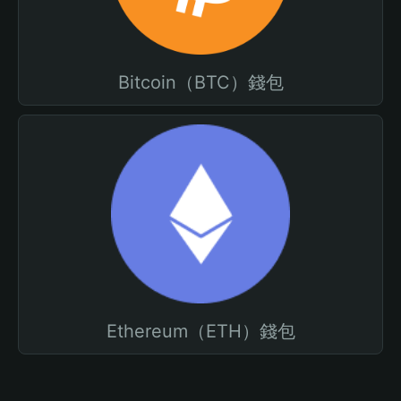
Bitcoin（BTC）錢包
Ethereum（ETH）錢包