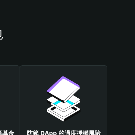
包
保障基金
防範 DApp 的過度授權風險