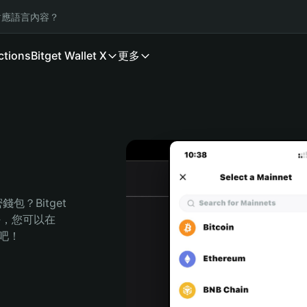
應語言內容？
ctions
Bitget Wallet X
更多
？Bitget 
任，您可以在 
程吧！