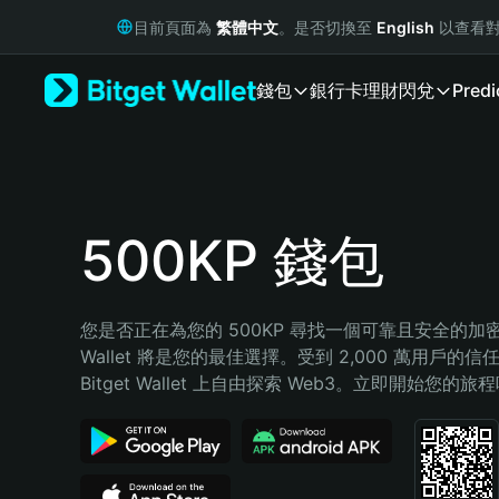
English
目前頁面為
繁體中文
。是否切換至
English
以查看對
日本語
Tiếng Việt
錢包
銀行卡
理財
閃兌
Predi
Русский
Español (Latinoamérica)
Türkçe
Italiano
Français
Deutsch
500KP 錢包
简体中文
繁體中文
Português (Portugal)
您是否正在為您的 500KP 尋找一個可靠且安全的加密錢包
Bahasa Indonesia
Wallet 將是您的最佳選擇。受到 2,000 萬用戶的信
ภาษาไทย
Bitget Wallet 上自由探索 Web3。立即開始您的旅
हिन्दी
বাংলা
Español
Português (Brasil)
Español (Argentina)