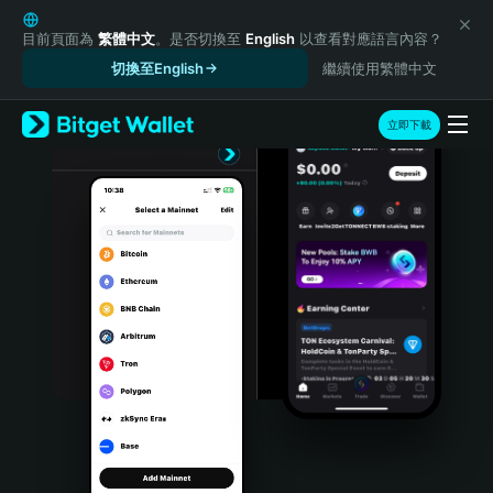
English
日本語
目前頁面為
繁體中文
。是否切換至
English
以查看對應語言內容？
Tiếng Việt
切換至English
繼續使用繁體中文
Русский
Español (Latinoamérica)
立即下載
Türkçe
Italiano
Français
Deutsch
简体中文
繁體中文
Português (Portugal)
Bahasa Indonesia
ภาษาไทย
हिन्दी
বাংলা
Español
Português (Brasil)
Español (Argentina)