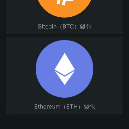
Bitcoin（BTC）錢包
Ethereum（ETH）錢包