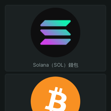
Solana（SOL）錢包