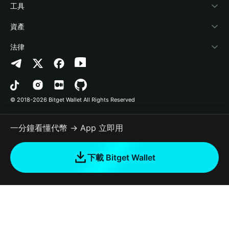
加密資訊
Payfi Crypto
連接錢包
風險保障基金
工具
幫助中心
Crypto Swap API
Bitget Wallet Pay
安全防護技術
快捷買幣
資產
‌聯繫我們
Altcoin Season Index
合作上架
授權檢測
Arbitrum
法律
品牌資源
Prediction Markets
合約檢測
Avalanche
隱私協議
工作機會
DApp
批次轉帳
Bitcoin
用戶使用協議
© 2018-2026 Bitget Wallet All Rights Reserved
官方渠道驗證
Trade
BNB Chain
Risk Disclosure
一分鐘看懂代幣 → App 立即用
RWA
Polygon
如何購買加密貨幣
下載 Bitget Wallet