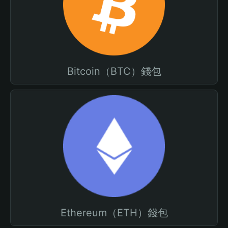
Bitcoin（BTC）錢包
Ethereum（ETH）錢包