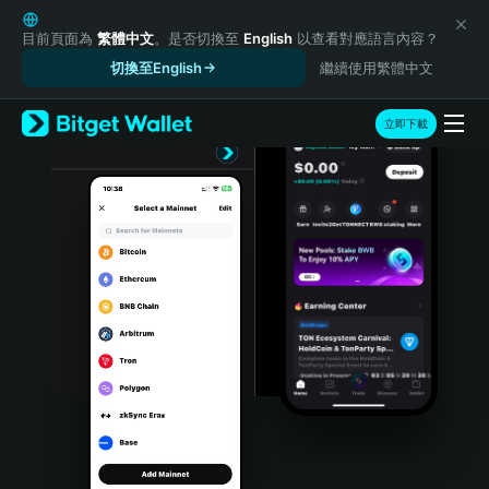
English
日本語
目前頁面為
繁體中文
。是否切換至
English
以查看對應語言內容？
Tiếng Việt
切換至English
繼續使用繁體中文
Русский
Español (Latinoamérica)
立即下載
Türkçe
Italiano
Français
Deutsch
简体中文
繁體中文
Português (Portugal)
Bahasa Indonesia
ภาษาไทย
हिन्दी
বাংলা
Español
Português (Brasil)
Español (Argentina)