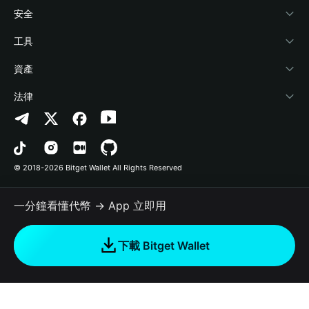
學院
Stablecoin Earn
開發者文件
安全
加密資訊
Payfi Crypto
連接錢包
風險保障基金
工具
幫助中心
Crypto Swap API
Bitget Wallet Pay
安全防護技術
快捷買幣
資產
‌聯繫我們
Altcoin Season Index
合作上架
授權檢測
Arbitrum
法律
品牌資源
Prediction Markets
合約檢測
Avalanche
隱私協議
工作機會
DApp
批次轉帳
Bitcoin
用戶使用協議
© 2018-2026 Bitget Wallet All Rights Reserved
官方渠道驗證
Trade
BNB Chain
Risk Disclosure
一分鐘看懂代幣 → App 立即用
RWA
Polygon
如何購買加密貨幣
下載 Bitget Wallet