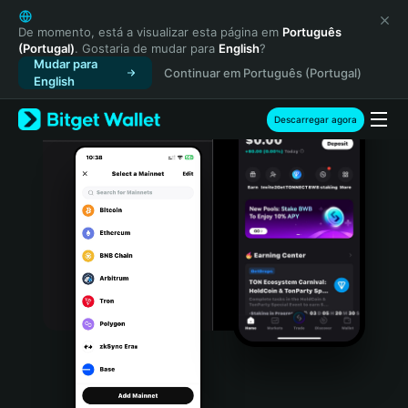
English
日本語
De momento, está a visualizar esta página em
Português
(Portugal)
. Gostaria de mudar para
English
?
Tiếng Việt
Mudar para
Continuar em Português (Portugal)
Русский
English
Español (Latinoamérica)
Türkçe
Descarregar agora
Italiano
Français
Deutsch
简体中文
繁體中文
Português (Portugal)
Bahasa Indonesia
ภาษาไทย
हिन्दी
বাংলা
Español
Português (Brasil)
Español (Argentina)