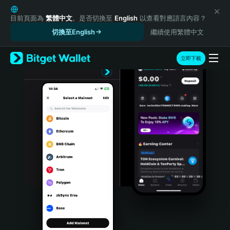
English
日本語
目前頁面為
繁體中文
。是否切換至
English
以查看對應語言內容？
Tiếng Việt
切換至English
繼續使用繁體中文
Русский
Español (Latinoamérica)
立即下載
Türkçe
Italiano
Français
Deutsch
简体中文
繁體中文
Português (Portugal)
Bahasa Indonesia
ภาษาไทย
हिन्दी
বাংলা
Español
Português (Brasil)
Español (Argentina)