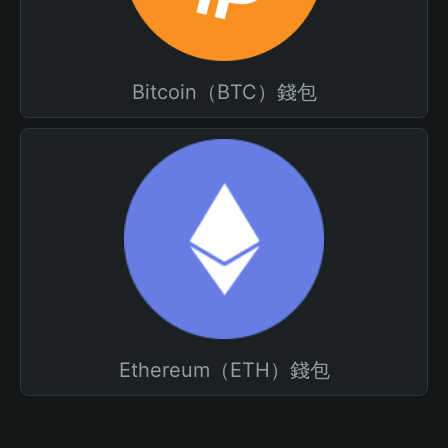
Bitcoin（BTC）錢包
Ethereum（ETH）錢包