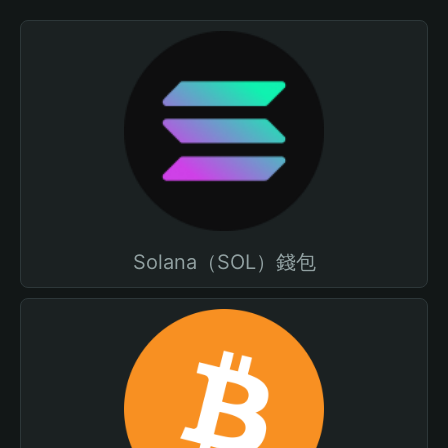
Solana（SOL）錢包