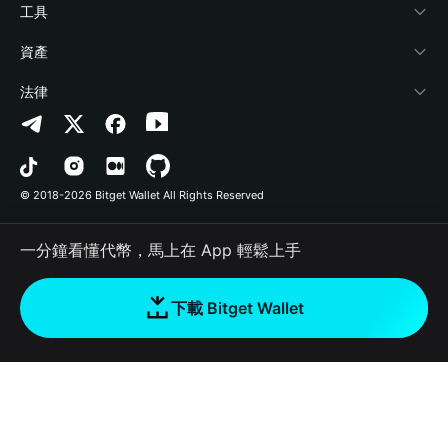
加密資訊
Payfi Crypto
連接錢包
風險保障基金
工具
幫助中心
Crypto Swap API
Bitget Wallet Pay
安全防護技術
快捷買幣
資產
‌聯繫我們
Altcoin Season Index
合作上架
授權檢測
Arbitrum
法律
品牌資源
Prediction Markets
合約檢測
Avalanche
隱私協議
工作機會
DApp
批次轉帳
Bitcoin
用戶使用協議
© 2018-2026 Bitget Wallet All Rights Reserved
官方渠道驗證
Trade
BNB Chain
Risk Disclosure
一分鐘看懂代幣，馬上在 App 輕鬆上手
RWA
Polygon
如何購買加密貨幣
下載 Bitget Wallet