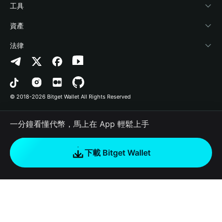
加密資訊
Payfi Crypto
連接錢包
風險保障基金
工具
幫助中心
Crypto Swap API
Bitget Wallet Pay
安全防護技術
快捷買幣
資產
‌聯繫我們
Altcoin Season Index
合作上架
授權檢測
Arbitrum
法律
品牌資源
Prediction Markets
合約檢測
Avalanche
隱私協議
工作機會
DApp
批次轉帳
Bitcoin
用戶使用協議
© 2018-2026 Bitget Wallet All Rights Reserved
官方渠道驗證
Trade
BNB Chain
Risk Disclosure
一分鐘看懂代幣，馬上在 App 輕鬆上手
RWA
Polygon
如何購買加密貨幣
下載 Bitget Wallet