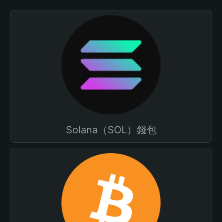
Solana（SOL）錢包