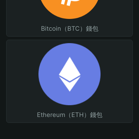
Bitcoin（BTC）錢包
Ethereum（ETH）錢包