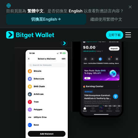
English
日本語
目前頁面為
繁體中文
。是否切換至
English
以查看對應語言內容？
Tiếng Việt
切換至English
繼續使用繁體中文
Русский
Español (Latinoamérica)
立即下載
Türkçe
Italiano
Français
Deutsch
简体中文
繁體中文
Português (Portugal)
Bahasa Indonesia
ภาษาไทย
हिन्दी
বাংলা
Español
Português (Brasil)
Español (Argentina)