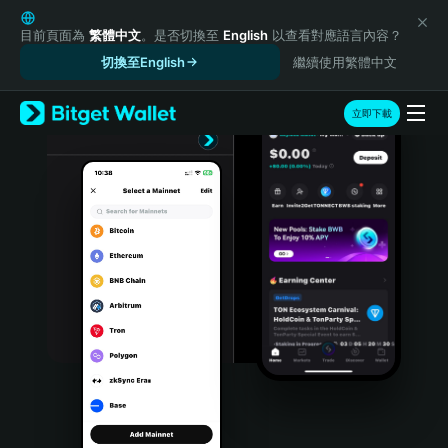
English
日本語
目前頁面為
繁體中文
。是否切換至
English
以查看對應語言內容？
Tiếng Việt
切換至English
繼續使用繁體中文
Русский
Español (Latinoamérica)
立即下載
Türkçe
Italiano
Français
Deutsch
简体中文
繁體中文
Português (Portugal)
Bahasa Indonesia
ภาษาไทย
हिन्दी
বাংলা
Español
Português (Brasil)
Español (Argentina)