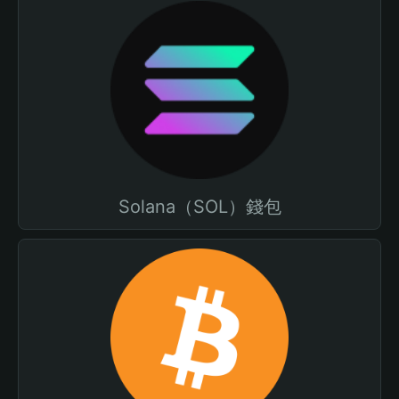
Solana（SOL）錢包