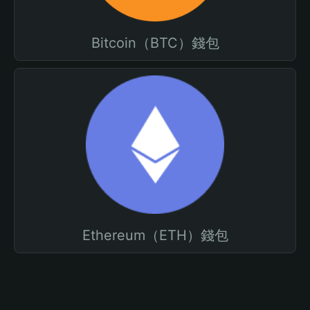
Bitcoin（BTC）錢包
Ethereum（ETH）錢包