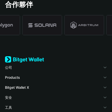
合作夥伴
公司
關於 Bitget Wallet
Products
部落格
Crypto Card
Bitget Wallet X
學院
Stablecoin Earn
開發者文件
安全
加密資訊
Payfi Crypto
連接錢包
風險保障基金
工具