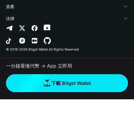
幫助中心
Crypto Swap API
Bitget Wallet Pay
安全防護技術
快捷買幣
資產
‌聯繫我們
Altcoin Season Index
合作上架
授權檢測
Arbitrum
法律
品牌資源
Prediction Markets
合約檢測
Avalanche
隱私協議
工作機會
DApp
批次轉帳
Bitcoin
用戶使用協議
© 2018-2026 Bitget Wallet All Rights Reserved
官方渠道驗證
Trade
BNB Chain
Risk Disclosure
一分鐘看懂代幣 → App 立即用
RWA
Polygon
如何購買加密貨幣
下載 Bitget Wallet